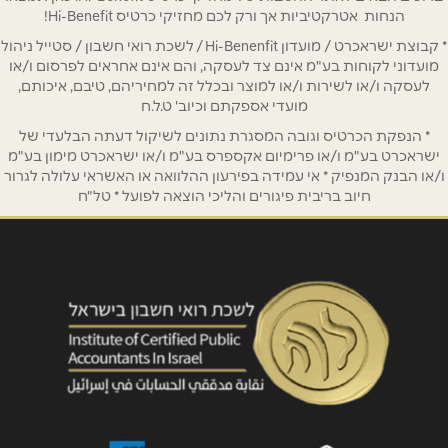
הנחות אטרקטיביות אך ורק לכם מחזיקי כרטיס Hi-Benefit!
* קבוצת ישראכרט / מועדון Hi-Benenfit / לשכת רואי חשבון / סטייל ניהול
טלפון
*
מועדוני לקוחות בע"מ אינם צד לעסקה, והם אינם אחראים לפרסום ו/או
לעסקה ו/או לשירות ו/או למוצר ובכלל זה למחיריהם, טיבם, איכותם,
מועדי אספקתם וכיוב' ט.ל.ח
אימייל
*
* הנפקת הכרטיס וגובה המסגרת נתונים לשיקול דעתה הבלעדי של
ישראכרט בע"מ ו/או פרימיום אקספרס בע"מ ו/או ישראכרט מימון בע"מ
ו/או הבנק המנפיק * אי עמידה בפירעון ההלוואה או האשראי עלולה לגרור
נושא
*
חיוב בריבית פיגורים והליכי הוצאה לפועל * טל"ח
אנא חזרו אלי בקשר ל...
הודעה
*
שליחה