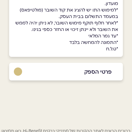
מועדון.
*למימוש התו יש להציג את קוד השובר (מולטיפאס)
במעמד התשלום בבית העסק.
*לאחר חלוף תוקף מימוש השובר, לא ניתן יהיה לממש
את השובר ולא יינתן זיכוי או החזר כספי בגינו.
*עד גמר המלאי
*התמונה להמחשה בלבד
*ט.ל.ח
פרטי הספק
050-6867790
בפייסבוק
באינסטגרם
שם מלא
*
ברוכים הבאים לאתר ההטבות של מחזיקי כרטיס Hi-Benefit. כאן תמצאו