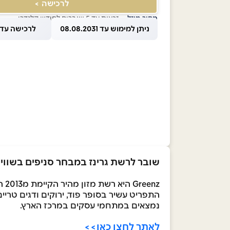
לרכישה >
מחיר מוזל
— זכאות עד 5 שוברים לחודש קלנדרי
ניתן למימוש עד 08.08.2031
לרכישה עד 1.08.2026
שובר לרשת גרינז במבחר סניפים בשווי ₪50
Greenz היא רשת מזון מהיר הקיימת מ2013 המתמחה במתן מגוון אפשרויות של מזון טרי, מזין וטעים עם יתרונות בריאותיים.
התפריט עשיר בסופר פוד, ירוקים ודגים טריים
נמצאים במתחמי עסקים במרכז הארץ.
לאתר לחצו כאן>>