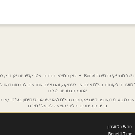
 אטרקטיביות אך ורק לכם מחזיקי כרטיס Hi-Benefit!
/ לשכת רואי חשבון / סטייל ניהול מועדוני לקוחות בע"מ אינם צד לעסקה, והם אינם אחראים
אספקתם וכיוב' ט.ל.ח
אימייל
*
ט בע"מ ו/או פרימיום אקספרס בע"מ ו/או ישראכרט מימון בע"מ ו/או הבנ
בריבית פיגורים והליכי הוצאה לפועל * טל"ח
חדש במועדון
Benefit Time