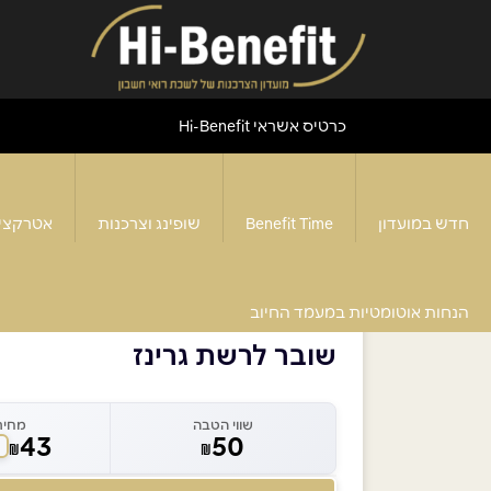
כרטיס אשראי Hi-Benefit
חדש במועדון
Benefit Time
שופינג וצרכנות
אטרקצי
דף הבית
>
רשת גרינז
>
שובר לרשת גרינז
הנחות אוטומטיות במעמד החיוב
שובר לרשת גרינז
שווי הטבה
מחיר
43
50
₪
₪