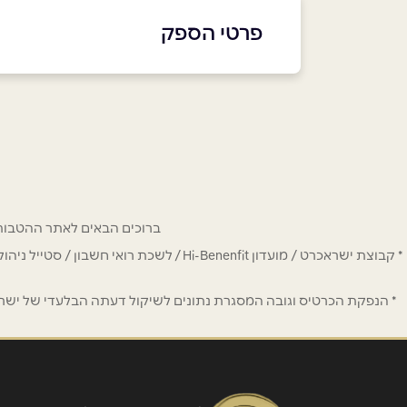
פרטי הספק
050-6867790
בפייסבוק
באינסטגרם
שם מלא
*
ברוכים הבאים לאתר ההטבות של מחזיקי כרטיס Hi-Benefit. כאן תמצאו הנחות
* קבוצת ישראכרט / מועדון Hi-Benenfit 
טלפון
*
* הנפקת הכרטיס וגובה המסגרת נתונים לשיקול דעתה הבלעדי של ישראכר
נושא
*
אנא חזרו אלי בקשר ל...