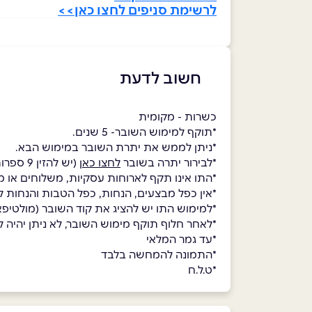
לרשימת סניפים לחצו כאן>>
חשוב לדעת
כשרות - מקומית
*תוקף למימוש השובר- 5 שנים.
*ניתן לממש את יתרת השובר במימוש הבא.
*לבירור יתרה בשובר
לחצו כאן
(יש להזין 9 ספרות ראשונות בלבד של הקוד)
*התו אינו תקף לארוחות עסקיות, משלוחים או מ
*אין כפל מבצעים, הנחות, כפל הטבות והנחות לח
*למימוש התו יש להציג את קוד השובר (מולטי
*לאחר חלוף תוקף מימוש השובר, לא ניתן יהיה למ
*עד גמר המלאי
*התמונה להמחשה בלבד
*ט.ל.ח