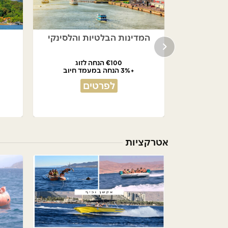
 ישירות
המדינות הבלטיות והלסינקי
€100 הנחה לזוג
+3% הנחה במעמד חיוב
לפרטים
אטרקציות