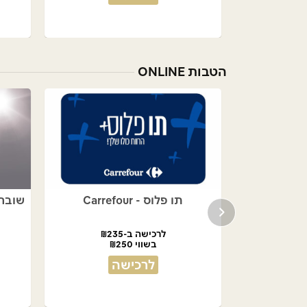
הטבות ONLINE
תו פלוס - Carrefour
שובר לאתר S
לרכישה ב-₪235
צעים
בשווי ₪250
לרכישה