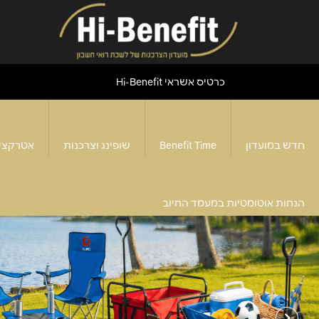
כרטיס אשראי Hi-Benefit
חדש במועדון
Benefit Time
שופינג וצרכנות
אטרקצי
הנחות אוטומטיות במעמד החיוב