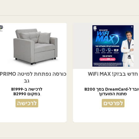
חדש בבזק! WiFi MAX
גב
ל-DreamCard בסך ₪200
לרכישה ב-₪1999
מתנת המועדון!
במקום ₪2990
לפרטים
לרכישה