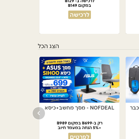
לרכישה ב- ₪129
במקום ₪149
לרכישה
הצג הכל
NOFDEAL - מסך מחשב+כיסא
רק ב-₪699 במקום ₪989
+5% הנחה במעמד חיוב
לפרטים