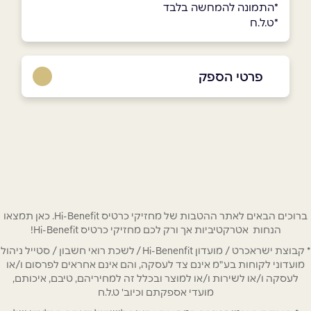
*התמונה להמחשה בלבד
*ט.ל.ח
פרטי הספק
050-6867790
בפייסבוק
באינסטגרם
שם מלא
*
ברוכים הבאים לאתר ההטבות של מחזיקי כרטיס Hi-Benefit. כאן תמצאו
הנחות אטרקטיביות אך ורק לכם מחזיקי כרטיס Hi-Benefit!
* קבוצת ישראכרט / מועדון Hi-Benenfit / לשכת רואי חשבון / סטייל ניהול
טלפון
*
מועדוני לקוחות בע"מ אינם צד לעסקה, והם אינם אחראים לפרסום ו/או
לעסקה ו/או לשירות ו/או למוצר ובכלל זה למחיריהם, טיבם, איכותם,
מועדי אספקתם וכיוב' ט.ל.ח
אימייל
*