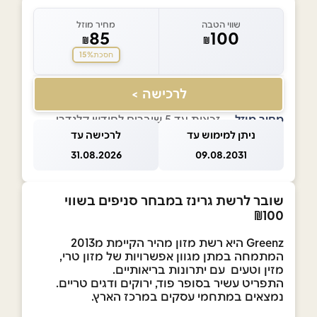
שווי הטבה
מחיר מוזל
85
100
₪
₪
15%
חסכת
לרכישה >
מחיר מוזל
— זכאות עד 5 שוברים לחודש קלנדרי
ניתן למימוש עד
לרכישה עד
31.08.2026
09.08.2031
שובר לרשת גרינז במבחר סניפים בשווי
₪100
Greenz היא רשת מזון מהיר הקיימת מ2013
המתמחה במתן מגוון אפשרויות של מזון טרי,
מזין וטעים עם יתרונות בריאותיים.
התפריט עשיר בסופר פוד, ירוקים ודגים טריים.
נמצאים במתחמי עסקים במרכז הארץ.