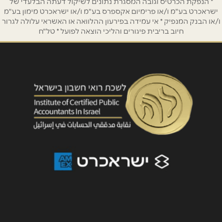
* הנפקת הכרטיס וגובה המסגרת נתונים לשיקול דעתה הבלעדי של
ישראכרט בע"מ ו/או פרימיום אקספרס בע"מ ו/או ישראכרט מימון בע"מ
ו/או הבנק המנפיק * אי עמידה בפירעון ההלוואה או האשראי עלולה לגרור
נושא
*
חיוב בריבית פיגורים והליכי הוצאה לפועל * טל"ח
אנא חזרו אלי בקשר ל...
הודעה
*
שליחה