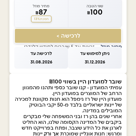
שווי הטבה
מחיר מוזל
87
100
₪
₪
13%
חסכת
לרכישה >
מחיר מוזל
— זכאות עד 5 שוברים לחודש קלנדרי
ניתן למימוש עד
לרכישה עד
31.08.2026
31.12.2026
שובר למועדון היין בשווי ₪100
עמיתי המועדון - קנו שובר כספי ותהנו מהמגוון
הרחב של המוצרים במועדון היין.
מועדון היין של רז גימפל הוא חנות מקוונת למכירה
של יינות ישראליים בלבד מ-50 יקבי הבוטיק
המובילים במדינה.
אחרי שנים בהן רז ובני המשפחה שלי מבקרים
ביקבים של המדינה הקסומה שלנו, הוא החליט
לארגן את כל הידע שצבר, ופתח בפרוייקט חדש
ומרגש: חנות אונליין שמוכרת
אך ורק
יינות