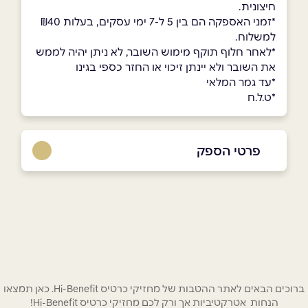
חיצונית.
*זמני האספקה הם בין 5 ל-7 ימי עסקים, בעלות ₪40
למשלוח.
*לאחר חלוף תוקף מימוש השובר, לא ניתן יהיה לממש
את השובר ולא יינתן זיכוי או החזר כספי בגינו
*עד גמר המלאי
*ט.ל.ח
פרטי הספק
055-9949970
באתר
בפייסבוק
שם מלא
*
ברוכים הבאים לאתר ההטבות של מחזיקי כרטיס Hi-Benefit. כאן תמצאו
הנחות אטרקטיביות אך ורק לכם מחזיקי כרטיס Hi-Benefit!