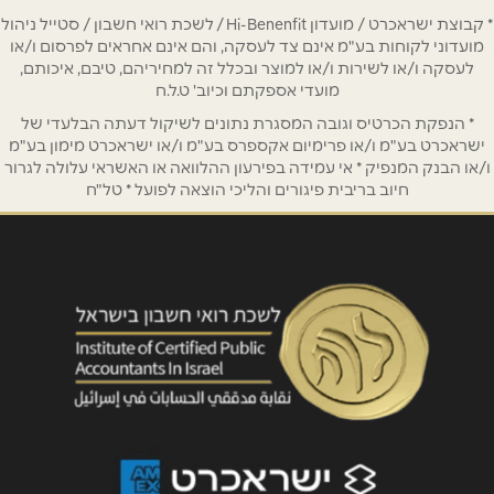
* קבוצת ישראכרט / מועדון Hi-Benenfit / לשכת רואי חשבון / סטייל ניהול
טלפון
*
מועדוני לקוחות בע"מ אינם צד לעסקה, והם אינם אחראים לפרסום ו/או
לעסקה ו/או לשירות ו/או למוצר ובכלל זה למחיריהם, טיבם, איכותם,
מועדי אספקתם וכיוב' ט.ל.ח
אימייל
*
* הנפקת הכרטיס וגובה המסגרת נתונים לשיקול דעתה הבלעדי של
ישראכרט בע"מ ו/או פרימיום אקספרס בע"מ ו/או ישראכרט מימון בע"מ
ו/או הבנק המנפיק * אי עמידה בפירעון ההלוואה או האשראי עלולה לגרור
נושא
*
חיוב בריבית פיגורים והליכי הוצאה לפועל * טל"ח
אנא חזרו אלי בקשר ל...
הודעה
*
שליחה