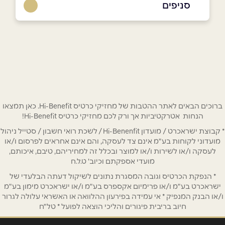
סניפים
באתר
בפייסבוק
באינסטגרם
קריית אונו
קרית הדובדבן 7
03-698-9819
שם מלא
*
טלפון
*
ברוכים הבאים לאתר ההטבות של מחזיקי כרטיס Hi-Benefit. כאן תמצאו
הנחות אטרקטיביות אך ורק לכם מחזיקי כרטיס Hi-Benefit!
* קבוצת ישראכרט / מועדון Hi-Benenfit / לשכת רואי חשבון / סטייל ניהול
אימייל
*
מועדוני לקוחות בע"מ אינם צד לעסקה, והם אינם אחראים לפרסום ו/או
לעסקה ו/או לשירות ו/או למוצר ובכלל זה למחיריהם, טיבם, איכותם,
מועדי אספקתם וכיוב' ט.ל.ח
נושא
*
* הנפקת הכרטיס וגובה המסגרת נתונים לשיקול דעתה הבלעדי של
אנא חזרו אלי בקשר ל...
ישראכרט בע"מ ו/או פרימיום אקספרס בע"מ ו/או ישראכרט מימון בע"מ
ו/או הבנק המנפיק * אי עמידה בפירעון ההלוואה או האשראי עלולה לגרור
חיוב בריבית פיגורים והליכי הוצאה לפועל * טל"ח
הודעה
*