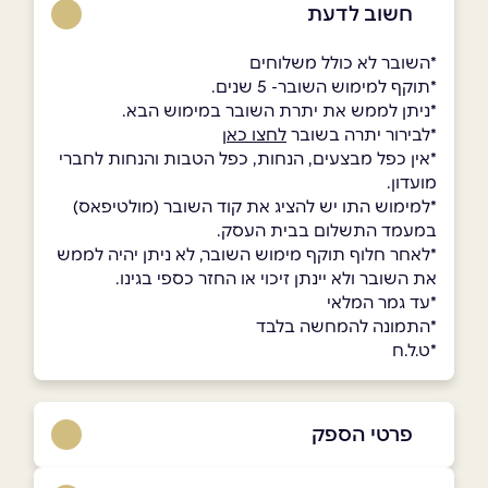
חשוב לדעת
*השובר לא כולל משלוחים
*תוקף למימוש השובר- 5 שנים.
*ניתן לממש את יתרת השובר במימוש הבא.
*לבירור יתרה בשובר
לחצו כאן
*אין כפל מבצעים, הנחות, כפל הטבות והנחות לחברי
מועדון.
*למימוש התו יש להציג את קוד השובר (מולטיפאס)
במעמד התשלום בבית העסק.
*לאחר חלוף תוקף מימוש השובר, לא ניתן יהיה לממש
את השובר ולא יינתן זיכוי או החזר כספי בגינו.
*עד גמר המלאי
*התמונה להמחשה בלבד
*ט.ל.ח
פרטי הספק
03-698-9819