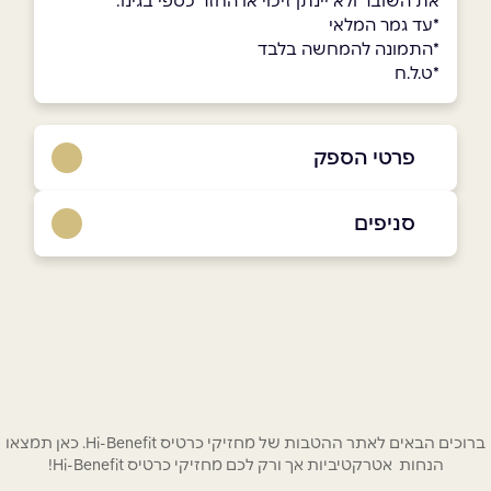
את השובר ולא יינתן זיכוי או החזר כספי בגינו.
*עד גמר המלאי
*התמונה להמחשה בלבד
*ט.ל.ח
פרטי הספק
0507714171
סניפים
באתר
אשקלון
רחוב הכרם שוק עירוני אשקלון
0507714171
שם מלא
*
טלפון
*
ברוכים הבאים לאתר ההטבות של מחזיקי כרטיס Hi-Benefit. כאן תמצאו
הנחות אטרקטיביות אך ורק לכם מחזיקי כרטיס Hi-Benefit!