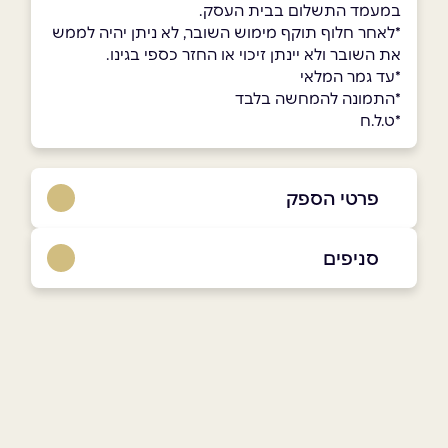
במעמד התשלום בבית העסק.
*לאחר חלוף תוקף מימוש השובר, לא ניתן יהיה לממש
את השובר ולא יינתן זיכוי או החזר כספי בגינו.
*עד גמר המלאי
*התמונה להמחשה בלבד
*ט.ל.ח
פרטי הספק
0507714171
סניפים
באתר
אשקלון
רחוב הכרם שוק עירוני אשקלון
0507714171
שם מלא
*