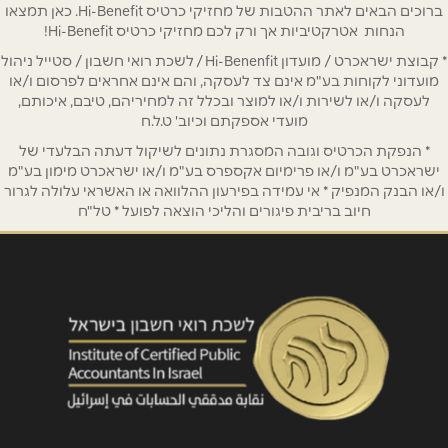
טלפון
*
ברוכים הבאים לאתר ההטבות של מחזיקי כרטיס Hi-Benefit. כאן תמצאו
הנחות אטרקטיביות אך ורק לכם מחזיקי כרטיס Hi-Benefit!
* קבוצת ישראכרט / מועדון Hi-Benenfit / לשכת רואי חשבון / סטייל ניהול
אימייל
*
מועדוני לקוחות בע"מ אינם צד לעסקה, והם אינם אחראים לפרסום ו/או
לעסקה ו/או לשירות ו/או למוצר ובכלל זה למחיריהם, טיבם, איכותם,
מועדי אספקתם וכיוב' ט.ל.ח
נושא
*
* הנפקת הכרטיס וגובה המסגרת נתונים לשיקול דעתה הבלעדי של
אנא חזרו אלי בקשר ל...
ישראכרט בע"מ ו/או פרימיום אקספרס בע"מ ו/או ישראכרט מימון בע"מ
ו/או הבנק המנפיק * אי עמידה בפירעון ההלוואה או האשראי עלולה לגרור
חיוב בריבית פיגורים והליכי הוצאה לפועל * טל"ח
הודעה
*
שליחה