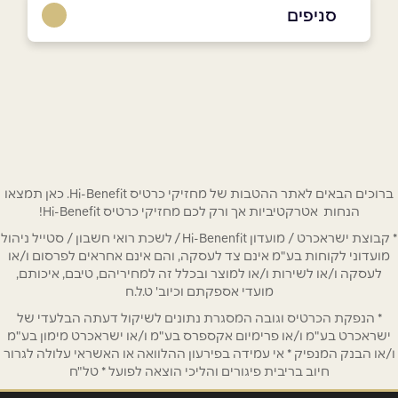
03-777-9445
סניפים
באינסטגרם
קריית אונו
הדובדבן 7
03-777-9445
שם מלא
*
טלפון
*
ברוכים הבאים לאתר ההטבות של מחזיקי כרטיס Hi-Benefit. כאן תמצאו
הנחות אטרקטיביות אך ורק לכם מחזיקי כרטיס Hi-Benefit!
* קבוצת ישראכרט / מועדון Hi-Benenfit / לשכת רואי חשבון / סטייל ניהול
אימייל
*
מועדוני לקוחות בע"מ אינם צד לעסקה, והם אינם אחראים לפרסום ו/או
לעסקה ו/או לשירות ו/או למוצר ובכלל זה למחיריהם, טיבם, איכותם,
מועדי אספקתם וכיוב' ט.ל.ח
נושא
*
* הנפקת הכרטיס וגובה המסגרת נתונים לשיקול דעתה הבלעדי של
אנא חזרו אלי בקשר ל...
ישראכרט בע"מ ו/או פרימיום אקספרס בע"מ ו/או ישראכרט מימון בע"מ
ו/או הבנק המנפיק * אי עמידה בפירעון ההלוואה או האשראי עלולה לגרור
חיוב בריבית פיגורים והליכי הוצאה לפועל * טל"ח
הודעה
*