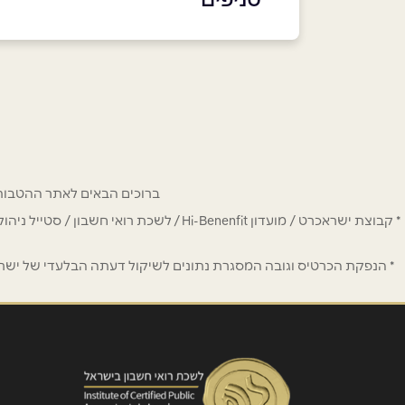
באינסטגרם
קריית אונו
הדובדבן 7
שם מלא
*
03-777-9445
טלפון
*
ברוכים הבאים לאתר ההטבות של מחזיקי כרטיס Hi-Benefit. כאן תמצאו הנחות
נושא
*
* קבוצת ישראכרט / מועדון Hi-Benenfit 
אנא חזרו אלי בקשר ל...
* הנפקת הכרטיס וגובה המסגרת נתונים לשיקול דעתה הבלעדי של ישראכר
הודעה
*