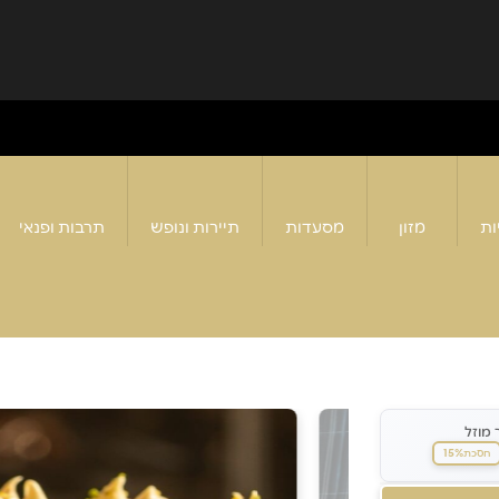
ות
מזון
מסעדות
תיירות ונופש
תרבות ופנאי
 מוזל
15%
חסכת