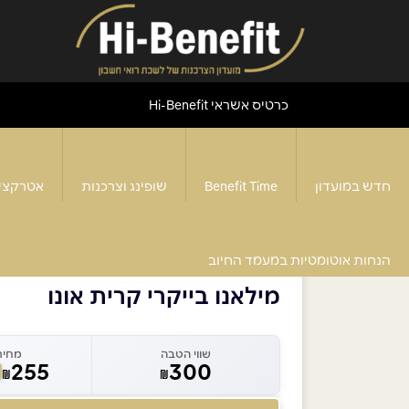
כרטיס אשראי Hi-Benefit
חדש במועדון
Benefit Time
שופינג וצרכנות
אטרקצי
דף הבית
>
מילאנו בייקרי קרית אונו
הנחות אוטומטיות במעמד החיוב
מילאנו בייקרי קרית אונו
שווי הטבה
מחיר
255
300
₪
₪