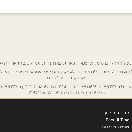
אימייל
*
 אטרקטיביות אך ורק לכם מחזיקי כרטיס Hi-Benefit!
/ לשכת רואי חשבון / סטייל ניהול מועדוני לקוחות בע"מ אינם צד לעסקה, והם אינם אחראים
אספקתם וכיוב' ט.ל.ח
ט בע"מ ו/או פרימיום אקספרס בע"מ ו/או ישראכרט מימון בע"מ ו/או הבנ
בריבית פיגורים והליכי הוצאה לפועל * טל"ח
חדש במועדון
Benefit Time
שופינג וצרכנות