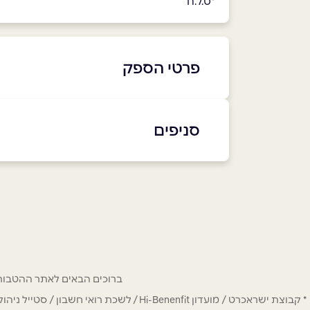
*ט.ל.ח
פרטי הספק
6876*
סניפים
באתר
בפייסבוק
תל אביב יפו
הארבעה 5
שם מלא
*
6876*
טלפון
*
ברוכים הבאים לאתר ההטבות של מחזיקי כרטיס Hi-Benefit. כאן תמצאו הנחות
נושא
*
* קבוצת ישראכרט / מועדון Hi-Benenfit 