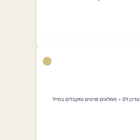
*אופן מימוש: בוחרים את הסרט> מסמנים מקום> בחר סוג כרטיס> קוד הנחה / שובר > להזין את הקוד > המחיר מתעדכן ל0 > ממלאים פרטים ומקבלים במייל