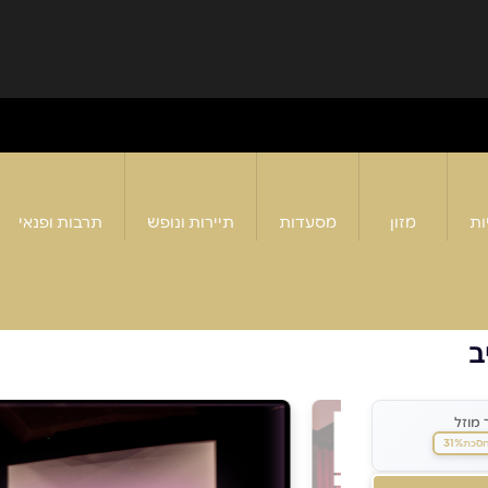
ות
מזון
מסעדות
תיירות ונופש
תרבות ופנאי
ב
 מוזל
31%
סכת