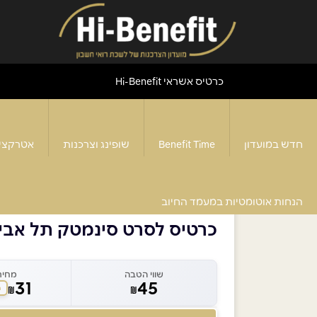
כרטיס אשראי Hi-Benefit
חדש במועדון
Benefit Time
שופינג וצרכנות
אטרקצי
דף הבית
>
כרטיס לסרט סינמטק תל אביב
הנחות אוטומטיות במעמד החיוב
כרטיס לסרט סינמטק תל אבי
שווי הטבה
מחיר
31
45
₪
₪
ח