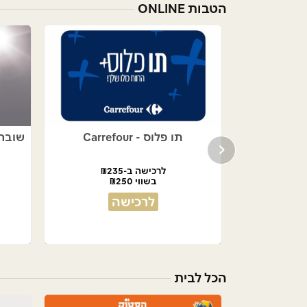
הטבות ONLINE
תו פלוס - Carrefour
שובר לאתר S
לרכישה ב-₪235
צעים
בשווי ₪250
לרכישה
הכל לבית