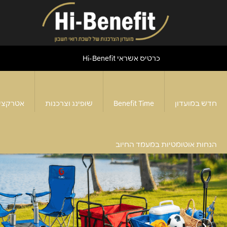
כרטיס אשראי Hi-Benefit
חדש במועדון
Benefit Time
שופינג וצרכנות
אטרקצי
הנחות אוטומטיות במעמד החיוב