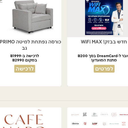
חדש בבזק! WiFi MAX
גב
ל-DreamCard בסך ₪200
לרכישה ב-₪1999
מתנת המועדון!
במקום ₪2990
לפרטים
לרכישה