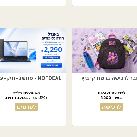
בר לרכישה ברשת קרביץ
NOFDEAL - מחשב+תיק+עכבר
לרכישה ב-₪174
ב-₪2290 בלבד
בשווי ₪200
+5% הנחה במעמד חיוב
לרכישה
לפרטים