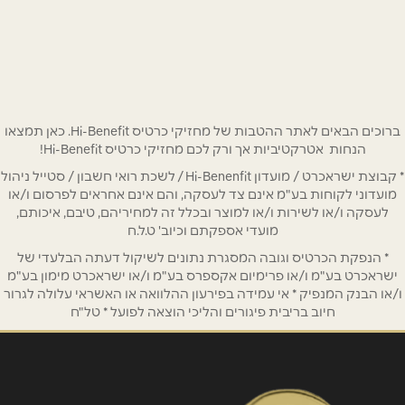
שם מלא
*
ברוכים הבאים לאתר ההטבות של מחזיקי כרטיס Hi-Benefit. כאן תמצאו
טלפון
*
הנחות אטרקטיביות אך ורק לכם מחזיקי כרטיס Hi-Benefit!
* קבוצת ישראכרט / מועדון Hi-Benenfit / לשכת רואי חשבון / סטייל ניהול
מועדוני לקוחות בע"מ אינם צד לעסקה, והם אינם אחראים לפרסום ו/או
אימייל
*
לעסקה ו/או לשירות ו/או למוצר ובכלל זה למחיריהם, טיבם, איכותם,
מועדי אספקתם וכיוב' ט.ל.ח
* הנפקת הכרטיס וגובה המסגרת נתונים לשיקול דעתה הבלעדי של
נושא
*
ישראכרט בע"מ ו/או פרימיום אקספרס בע"מ ו/או ישראכרט מימון בע"מ
אנא חזרו אלי בקשר ל...
ו/או הבנק המנפיק * אי עמידה בפירעון ההלוואה או האשראי עלולה לגרור
חיוב בריבית פיגורים והליכי הוצאה לפועל * טל"ח
הודעה
*