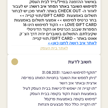
באישור ההזמנה במייל/נייד לבית העסק
למימוש השובר באתר הסחר איב רושה:
יש לעבור
לאזור ה- CHECK OUT באתר. לאחר מכן יש לבחור
תשלום באמצעות GIFT CARD/תווי קנייה >>
בחר כרטיס למימוש >> אמצעי תשלום באמצעות
LOVE GIFT CARD >> הקוד למימוש הינו 16
הספרות שבגב הכרטיס או הקוד הדיגיטלי
שקיבלתם. התשלום בשוברים יהיה דרך הצ`ק
אאוט באתר – GIFT CARD/ תווי קנייה
לאתר איב רושה לחצו כאן>>
לאתר בית העסק
חשוב לדעת
*תוקף למימוש השובר: 31.08.2031
*ניתן לממש את השובר בחנויות המותג בפריסה
ארצית ובאתר איב רושר
*תו קנייה זה ישמש לרכישות בבית העסק לעיל
באמצעות הצגת הקוד בקופה בבית העסק
*מימוש בקופה באמצעות פרקסל
*תו הקנייה כולל כפל מבצעים והנחות