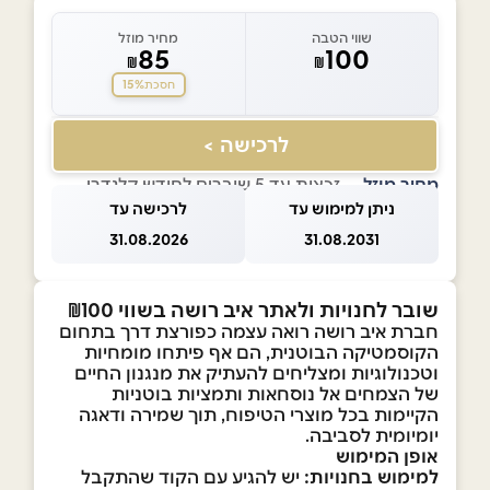
שווי הטבה
מחיר מוזל
85
100
₪
₪
15%
חסכת
לרכישה >
מחיר מוזל
— זכאות עד 5 שוברים לחודש קלנדרי
ניתן למימוש עד
לרכישה עד
31.08.2026
31.08.2031
שובר לחנויות ולאתר איב רושה בשווי ₪100
חברת איב רושה רואה עצמה כפורצת דרך בתחום
הקוסמטיקה הבוטנית, הם אף פיתחו מומחיות
וטכנולוגיות ומצליחים להעתיק את מנגנון החיים
של הצמחים אל נוסחאות ותמציות בוטניות
הקיימות בכל מוצרי הטיפוח, תוך שמירה ודאגה
יומיומית לסביבה.
אופן המימוש
למימוש בחנויות:
יש להגיע עם הקוד שהתקבל