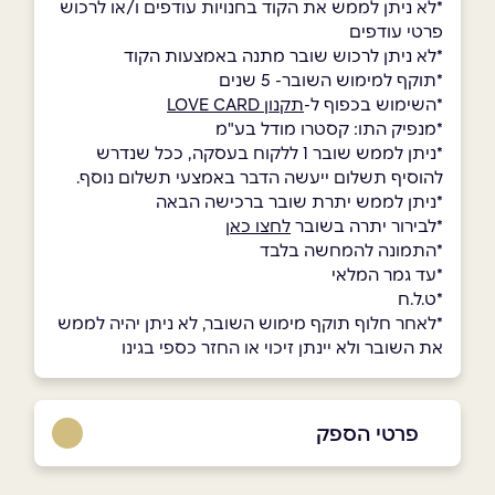
*לא ניתן לממש את הקוד בחנויות עודפים ו/או לרכוש
פרטי עודפים
*לא ניתן לרכוש שובר מתנה באמצעות הקוד
*תוקף למימוש השובר- 5 שנים
*השימוש בכפוף ל-
תקנון LOVE CARD
*מנפיק התו: קסטרו מודל בע"מ
*ניתן לממש שובר 1 ללקוח בעסקה, ככל שנדרש
להוסיף תשלום ייעשה הדבר באמצעי תשלום נוסף.
*ניתן לממש יתרת שובר ברכישה הבאה
*לבירור יתרה בשובר
לחצו כאן
*התמונה להמחשה בלבד
*עד גמר המלאי
*ט.ל.ח
*לאחר חלוף תוקף מימוש השובר, לא ניתן יהיה לממש
את השובר ולא יינתן זיכוי או החזר כספי בגינו
פרטי הספק
באתר
בפייסבוק
באינסטגרם