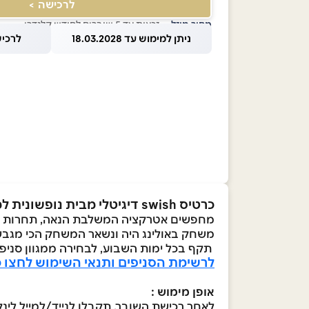
לרכישה >
מחיר מוזל
— זכאות עד 5 שוברים לחודש קלנדרי
ניתן למימוש עד 18.03.2028
לרכישה עד
כרטיס swish דיגיטלי מבית נופשונית למשחק באולינג ליחיד
מחפשים אטרקציה המשלבת הנאה, תחרות וג
משחק באולינג היה ונשאר המשחק הכי מגבש,
תקף בכל ימות השבוע, לבחירה ממגוון סניפ
לרשימת הסניפים ותנאי השימוש לחצו כ
אופן מימוש :