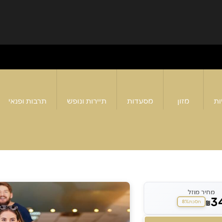
ות
מזון
מסעדות
תיירות ונופש
תרבות ופנאי
מחיר מוזל
3
8%
₪
חסכת