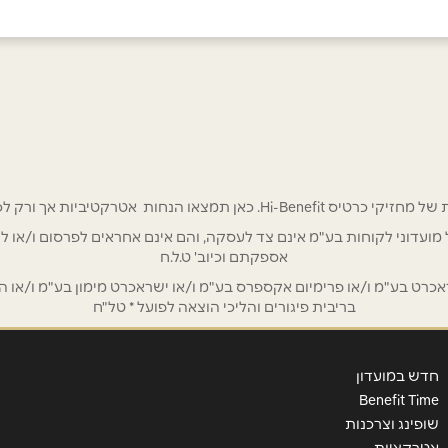
אימייל
*
 אטרקטיביות אך ורק לכם מחזיקי כרטיס Hi-Benefit!
/ לשכת רואי חשבון / סטייל ניהול מועדוני לקוחות בע"מ אינם צד לעסקה, והם אינם אחראים
אספקתם וכיוב' ט.ל.ח
ט בע"מ ו/או פרימיום אקספרס בע"מ ו/או ישראכרט מימון בע"מ ו/או הבנ
בריבית פיגורים והליכי הוצאה לפועל * טל"ח
חדש במועדון
Benefit Time
שופינג וצרכנות