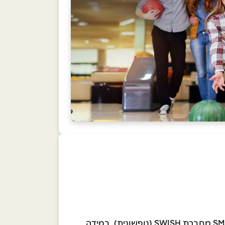
לאחר רכישת השובר, תקבלו לנייד/למייל לינק למימוש השובר, יש להיכנס ללינק ולהזין נייד לאימות השובר בSMS מחברת SWISH (נופשונית), במידה