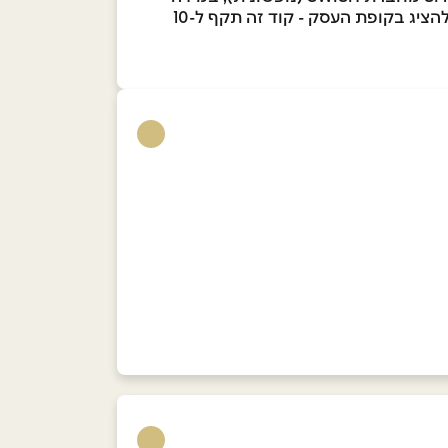
והינך נמצא.ת בבית העסק יש ללחוץ על "אני רוצה לממש את ההטבה" ואז יוצג הקוד שובר והברקוד אותו יש להציג בקופת העסק - קוד זה תקף ל-10