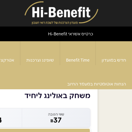
כרטיס אשראי Hi-Benefit
חדש במועדון
Benefit Time
שופינג וצרכנות
אטרקצי
דף הבית
>
משחק באולינג ליחיד
הנחות אוטומטיות במעמד החיוב
משחק באולינג ליחיד
שווי הטבה
4
37
₪