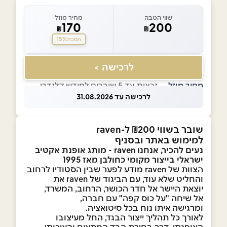
שווי הטבה
מחיר מוזל
170
200
₪
₪
15%
חסכת
לרכישה >
מחיר מוזל
— זכאות עד 5 שוברים לחודש קלנדרי
לרכישה עד 31.08.2026
שובר בשווי ₪200 ל-raven
למימוש באתר ובסניף
נעים להכיר, אנחנו raven - מותג אופנת אקטיב
ישראלי בייצור מקומי כחולבן מאז 1995
הצוות של raven מודע לפער שבין הסטודיו לרחוב
והחליט שלא עוד, עם הביגוד של raven את
יוצאת היישר אל חדר הכושר, הרחוב, המשרד,
אל שיחה "על כוס קפה" עם חברה,
ומרגישה איתו נוח בכל סיטואציה.
לאורך כל תהליך ייצור הבגד, החל מעיצובו
האופנתי, דרך בחירת הבד המתאים והאיכותי