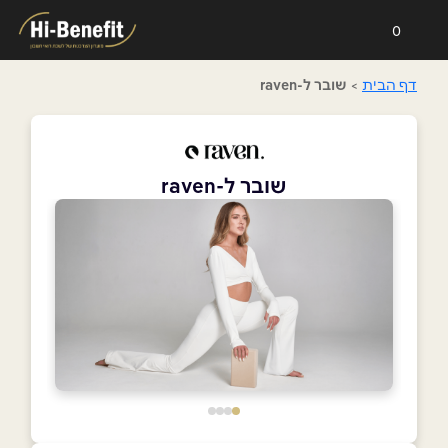
0
דף הבית
>
שובר ל-raven
שובר ל-raven