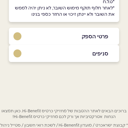
*ט.ל.ח
*לאחר חלוף תוקף מימוש השובר, לא ניתן יהיה לממש
את השובר ולא יינתן זיכוי או החזר כספי בגינו
פרטי הספק
073-3322255
סניפים
באתר
בפייסבוק
באינסטגרם
חיפה
ביוטיוב
חלוצי התעשייה 96
שם מלא
*
ברוכים הבאים לאתר ההטבות של מחזיקי כרטיס Hi-Benefit. כאן תמצאו
הנחות אטרקטיביות אך ורק לכם מחזיקי כרטיס Hi-Benefit!
טלפון
*
* קבוצת ישראכרט / מועדון Hi-Benenfit / לשכת רואי חשבון / סטייל ניהול