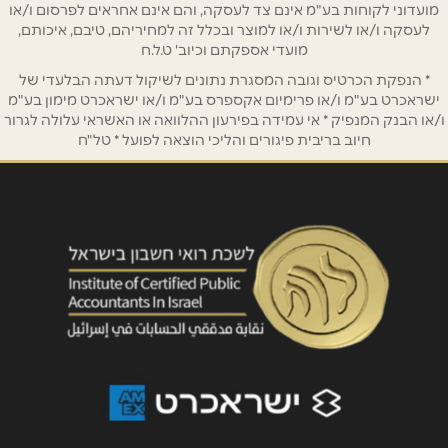
מועדוני לקוחות בע"מ אינם צד לעסקה, והם אינם אחראים לפרסום ו/או
לעסקה ו/או לשירות ו/או למוצר ובכלל זה למחיריהם, טיבם, איכותם,
אימייל
*
מועדי אספקתם וכיוב' ט.ל.ח
* הנפקת הכרטיס וגובה המסגרת נתונים לשיקול דעתה הבלעדי של
נושא
*
ישראכרט בע"מ ו/או פרימיום אקספרס בע"מ ו/או ישראכרט מימון בע"מ
ו/או הבנק המנפיק * אי עמידה בפירעון ההלוואה או האשראי עלולה לגרור
אנא חזרו אלי בקשר ל...
חיוב בריבית פיגורים והליכי הוצאה לפועל * טל"ח
הודעה
*
שליחה