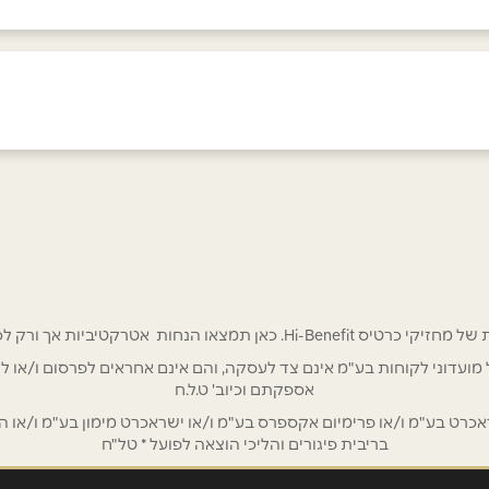
באינסטגרם
ביוטיוב
 אטרקטיביות אך ורק לכם מחזיקי כרטיס Hi-Benefit!
/ לשכת רואי חשבון / סטייל ניהול מועדוני לקוחות בע"מ אינם צד לעסקה, והם אינם אחראים
אספקתם וכיוב' ט.ל.ח
אימייל
*
ט בע"מ ו/או פרימיום אקספרס בע"מ ו/או ישראכרט מימון בע"מ ו/או הבנ
בריבית פיגורים והליכי הוצאה לפועל * טל"ח