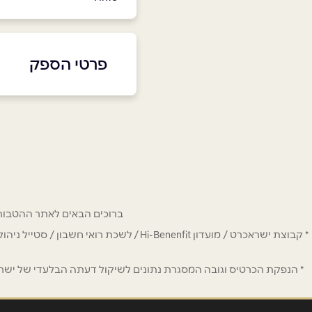
פרטי הספק
03-7711484
באתר
בפייסבוק
שם מלא
*
ברוכים הבאים לאתר ההטבות של מחזיקי כרטיס Hi-Benefit. כאן תמצאו הנחות
* קבוצת ישראכרט / מועדון Hi-Benenfit 
טלפון
*
* הנפקת הכרטיס וגובה המסגרת נתונים לשיקול דעתה הבלעדי של ישראכר
נושא
*