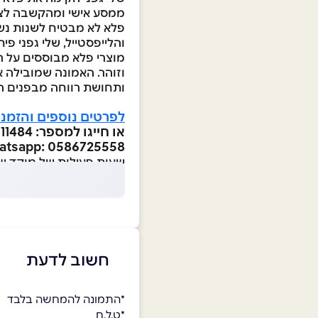
ממסע אישי ומהקשבה לצרכ
פלא לא מבטיח לשנות נשים
והלייפסטייל, שלי גפני 
מוצרי פלא מבוססים על רכ
וזוהר. האמונה שמובילה א
ותחושת רווחה מבפנים ה
לפרטים נוספים והזמנ
או חייגו למספר: 03-7711484
atsapp: 0586725558
שעות פעילות של מוקד שירות הלק
חשוב לדעת
*התמונה להמחשה בלבד
*ט.ל.ח