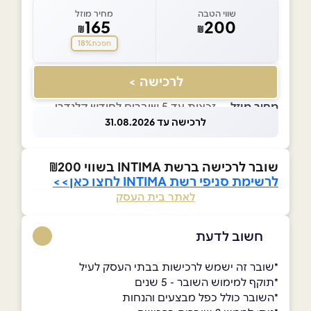
שווי הטבה
מחיר מוזל
165
200
₪
₪
18%
חסכת
לרכישה >
מחיר מוזל
— זכאות עד 5 שוברים לחודש קלנדרי
לרכישה עד 31.08.2026
שובר לרכישה ברשת INTIMA בשווי ₪200
לרשימת סניפי רשת INTIMA לחצו כאן>>
לאתר בית העסק
חשוב לדעת
*שובר זה ישמש לרכישות בבתי העסק לעיל
*תוקף למימוש השובר - 5 שנים
*השובר כולל כפל מבצעים והנחות