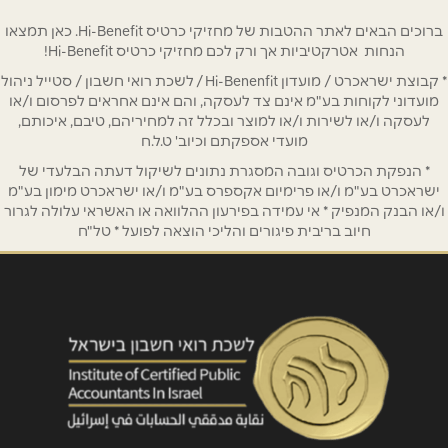
ברוכים הבאים לאתר ההטבות של מחזיקי כרטיס Hi-Benefit. כאן תמצאו
הנחות אטרקטיביות אך ורק לכם מחזיקי כרטיס Hi-Benefit!
* קבוצת ישראכרט / מועדון Hi-Benenfit / לשכת רואי חשבון / סטייל ניהול
שם מלא
*
מועדוני לקוחות בע"מ אינם צד לעסקה, והם אינם אחראים לפרסום ו/או
לעסקה ו/או לשירות ו/או למוצר ובכלל זה למחיריהם, טיבם, איכותם,
מועדי אספקתם וכיוב' ט.ל.ח
טלפון
*
* הנפקת הכרטיס וגובה המסגרת נתונים לשיקול דעתה הבלעדי של
ישראכרט בע"מ ו/או פרימיום אקספרס בע"מ ו/או ישראכרט מימון בע"מ
ו/או הבנק המנפיק * אי עמידה בפירעון ההלוואה או האשראי עלולה לגרור
אימייל
*
חיוב בריבית פיגורים והליכי הוצאה לפועל * טל"ח
נושא
*
אנא חזרו אלי בקשר ל...
הודעה
*