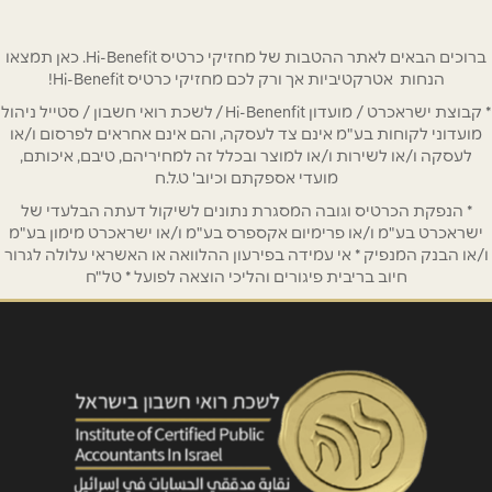
טלפון
*
ברוכים הבאים לאתר ההטבות של מחזיקי כרטיס Hi-Benefit. כאן תמצאו
הנחות אטרקטיביות אך ורק לכם מחזיקי כרטיס Hi-Benefit!
* קבוצת ישראכרט / מועדון Hi-Benenfit / לשכת רואי חשבון / סטייל ניהול
אימייל
*
מועדוני לקוחות בע"מ אינם צד לעסקה, והם אינם אחראים לפרסום ו/או
לעסקה ו/או לשירות ו/או למוצר ובכלל זה למחיריהם, טיבם, איכותם,
מועדי אספקתם וכיוב' ט.ל.ח
נושא
*
* הנפקת הכרטיס וגובה המסגרת נתונים לשיקול דעתה הבלעדי של
אנא חזרו אלי בקשר ל...
ישראכרט בע"מ ו/או פרימיום אקספרס בע"מ ו/או ישראכרט מימון בע"מ
ו/או הבנק המנפיק * אי עמידה בפירעון ההלוואה או האשראי עלולה לגרור
חיוב בריבית פיגורים והליכי הוצאה לפועל * טל"ח
הודעה
*
שליחה