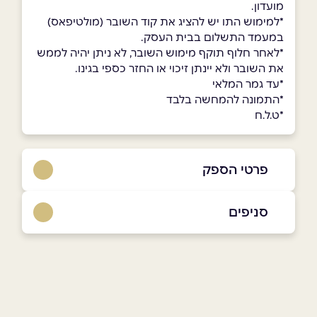
מועדון.
*למימוש התו יש להציג את קוד השובר (מולטיפאס)
במעמד התשלום בבית העסק.
*לאחר חלוף תוקף מימוש השובר, לא ניתן יהיה לממש
את השובר ולא יינתן זיכוי או החזר כספי בגינו.
*עד גמר המלאי
*התמונה להמחשה בלבד
*ט.ל.ח
פרטי הספק
035443349
סניפים
באתר
בפייסבוק
באינסטגרם
תל אביב
קניון G ניסים אלוני 10
שם מלא
*