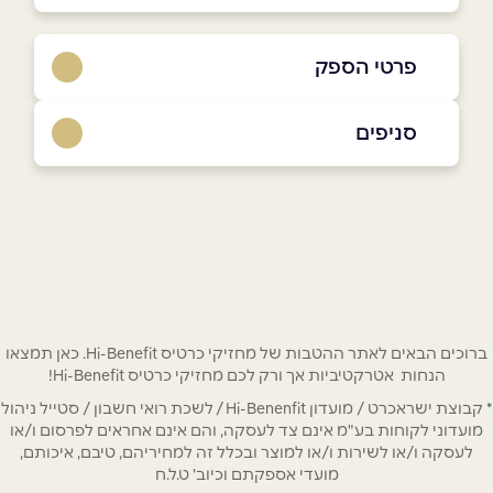
פרטי הספק
0796-950-350
סניפים
באתר
בפייסבוק
באינסטגרם
פתח תקווה
קריית המוזיאונים ארלוזורוב 30
0796-950-350
שם מלא
*
טלפון
*
ברוכים הבאים לאתר ההטבות של מחזיקי כרטיס Hi-Benefit. כאן תמצאו
הנחות אטרקטיביות אך ורק לכם מחזיקי כרטיס Hi-Benefit!
* קבוצת ישראכרט / מועדון Hi-Benenfit / לשכת רואי חשבון / סטייל ניהול
אימייל
*
מועדוני לקוחות בע"מ אינם צד לעסקה, והם אינם אחראים לפרסום ו/או
לעסקה ו/או לשירות ו/או למוצר ובכלל זה למחיריהם, טיבם, איכותם,
מועדי אספקתם וכיוב' ט.ל.ח
נושא
*