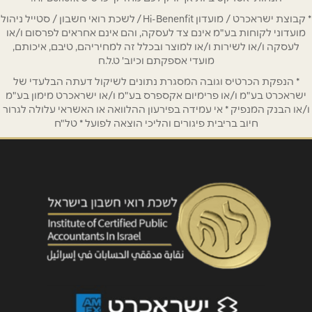
אימייל
*
* קבוצת ישראכרט / מועדון Hi-Benenfit / לשכת רואי חשבון / סטייל ניהול
מועדוני לקוחות בע"מ אינם צד לעסקה, והם אינם אחראים לפרסום ו/או
לעסקה ו/או לשירות ו/או למוצר ובכלל זה למחיריהם, טיבם, איכותם,
נושא
*
מועדי אספקתם וכיוב' ט.ל.ח
אנא חזרו אלי בקשר ל...
* הנפקת הכרטיס וגובה המסגרת נתונים לשיקול דעתה הבלעדי של
ישראכרט בע"מ ו/או פרימיום אקספרס בע"מ ו/או ישראכרט מימון בע"מ
הודעה
*
ו/או הבנק המנפיק * אי עמידה בפירעון ההלוואה או האשראי עלולה לגרור
חיוב בריבית פיגורים והליכי הוצאה לפועל * טל"ח
שליחה