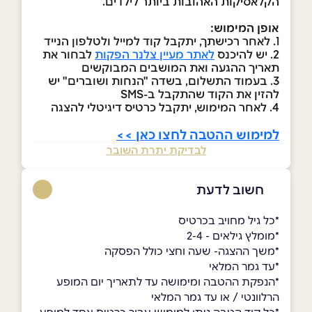
הקלאסיקות האהובות ביותר לילדים.
אופן המימוש:
1. לאחר רכישתך, יתקבל קוד למייל ולטלפון הנייד
2. יש להיכנס
לאתר
מעיין צלנר הפקות
לבחור את
תאריך ההגעה ואת המושבים המבוקשים
3. בעמוד התשלום, בשדה "הנחות ושוברים" יש
להזין את הקוד שהתקבל ב-SMS
4. לאחר המימוש, יתקבל כרטיס דיגיטלי להצגה
למימוש ההטבה לחצו כאן >>
לבדיקת יתרת השובר
חשוב לדעת
*כל גיל מחויב בכרטיס
*מומלץ גילאים - 2-4
*משך ההצגה- שעה וחצי כולל הפסקה
*עד גמר המלאי
*הנפקת ההטבה ומימושה עד לתאריך יום המופע
הרלוונטי / או עד גמר המלאי