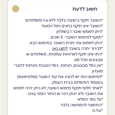
חשוב לדעת
*השובר תקף בישיבה בלבד ללא t.a ומשלוחים
*השובר אינו תקף בחגים וחול המועד
*ניתן לממש שובר 1 בשולחן
*תוקף למימוש השובר- 5 שנים.
*ניתן לממש את יתרת השובר במימוש הבא.
*לבירור יתרה בשובר
לחצו כאן
*התו אינו תקף לארוחות עסקיות, משלוחים או
מבצעים מכל סוג.
*אין כפל מבצעים, הנחות, כפל הטבות והנחות לחברי
מועדון.
*למימוש התו יש להציג את קוד השובר (מולטיפאס)
במעמד התשלום בבית העסק.
*לאחר חלוף תוקף מימוש השובר, לא ניתן יהיה לממש
את השובר ולא יינתן זיכוי או החזר כספי בגינו.
*עד גמר המלאי
*התמונה להמחשה בלבד
*ט.ל.ח