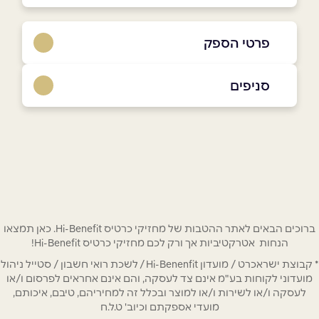
פרטי הספק
9969*
סניפים
באתר
בפייסבוק
באינסטגרם
בקעת הירדן
כביש מפגש הבקעה 90
9969*
שם מלא
*
נס ציונה
טלפון
*
ברוכים הבאים לאתר ההטבות של מחזיקי כרטיס Hi-Benefit. כאן תמצאו
הנחות אטרקטיביות אך ורק לכם מחזיקי כרטיס Hi-Benefit!
השריון 1
* קבוצת ישראכרט / מועדון Hi-Benenfit / לשכת רואי חשבון / סטייל ניהול
אימייל
*
מועדוני לקוחות בע"מ אינם צד לעסקה, והם אינם אחראים לפרסום ו/או
9969*
לעסקה ו/או לשירות ו/או למוצר ובכלל זה למחיריהם, טיבם, איכותם,
מועדי אספקתם וכיוב' ט.ל.ח
נושא
*