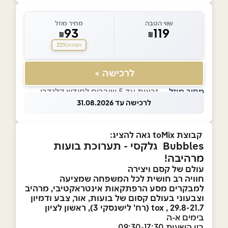
שווי הטבה
מחיר מוזל
93
119
₪
₪
22%
חסכת
לרכישה >
מחיר מוזל
— זכאות עד 5 שוברים לחודש קלנדרי
לרכישה עד 31.08.2026
קבוצת toMix גאה להציג:
Bubbles גלקסי - תערוכת בועות
מרהיבה!
עולם של קסם ויצירה
חוויה רב חושית לכל המשפחה שמציעה
למבקרים מסע הרפתקאות אינטראקטיבי, מרהיב
וצבעוני בעולם קסום של בועות, אור, צבע ודמיון
29.8-21.7 ,
tox (רח' לישנסקי 3), ראשון לציון
בימים א-ה
בין השעות 09:30-17:30