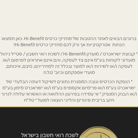
שם מלא
*
טלפון
*
ברוכים הבאים לאתר ההטבות של מחזיקי כרטיס Hi-Benefit. כאן תמצאו
הנחות אטרקטיביות אך ורק לכם מחזיקי כרטיס Hi-Benefit!
אימייל
*
* קבוצת ישראכרט / מועדון Hi-Benenfit / לשכת רואי חשבון / סטייל ניהול
מועדוני לקוחות בע"מ אינם צד לעסקה, והם אינם אחראים לפרסום ו/או
לעסקה ו/או לשירות ו/או למוצר ובכלל זה למחיריהם, טיבם, איכותם,
נושא
*
מועדי אספקתם וכיוב' ט.ל.ח
אנא חזרו אלי בקשר ל...
* הנפקת הכרטיס וגובה המסגרת נתונים לשיקול דעתה הבלעדי של
ישראכרט בע"מ ו/או פרימיום אקספרס בע"מ ו/או ישראכרט מימון בע"מ
הודעה
*
ו/או הבנק המנפיק * אי עמידה בפירעון ההלוואה או האשראי עלולה לגרור
חיוב בריבית פיגורים והליכי הוצאה לפועל * טל"ח