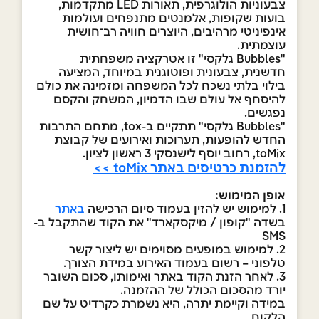
צבעוניות הולוגרפית, תאורות LED מתקדמות,
בועות שקופות, אלמנטים מתנפחים ועולמות
אינפיניטי מרהיבים, היוצרים חוויה רב־חושית
עוצמתית.
"Bubbles גלקסי" זו אטרקציה משפחתית
חדשנית, צבעונית ופוטוגנית במיוחד, המציעה
בילוי בלתי נשכח לכל המשפחה ומזמינה את כולם
להיסחף אל עולם שבו הדמיון, המשחק והקסם
נפגשים.
"Bubbles גלקסי" תתקיים ב-tox, מתחם התרבות
החדש להופעות, תערוכות ואירועים של קבוצת
toMix, רחוב יוסף לישנסקי 3 ראשון לציון.
להזמנת כרטיסים באתר toMix >>
אופן המימוש:
1. למימוש יש להזין בעמוד סיום הרכישה
באתר
בשדה "קופון / מיקסקארד" את הקוד שהתקבל ב-
SMS
2. למימוש במופעים מסוימים יש ליצור קשר
טלפוני – רשום בעמוד האירוע במידת הצורך.
3. לאחר הזנת הקוד באתר ואימותו, סכום השובר
יורד מהסכום הכולל של ההזמנה.
במידה וקיימת יתרה, היא נשמרת כקרדיט על שם
הלקוח.