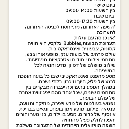
ביום שישי
בין השעות 09:00-14:00
ביום שבת
בין השעות 09:00-17:30
*השעה האחרונה מתייחסת לכניסה האחרונה
לתערוכה
*אין כניסה עם עגלות
תערוכת הבועות,Bubbles גלקסי, היא חוויה
קסומה, צבעונית ואינטראקטיבית.
עולם מרהיב של בועות ענק, מופעי אור וצבע,
מתחמי צילום ייחודים ואטרקציות מפתיעות -
שילוב מושלם של דמיון, מדע והנאה לכל
המשפחה.
מסע מהפנט ואינטראקטיבי שבו כל בועה הופכת
לרגע של פלא, חיוך וזיכרון בלתי נשכח.
במהלך המסע בתערוכה יעברו המבקרים בין
מתחמים שונים, שכל אחד מהם יציג זווית אחרת
של עולם הבועות.
נפגוש בעולמות של מדע ויצירה, מוזיקה ותנועה,
פנטזיה, צילום, מופע אמן בועות, ונסיים בבריכת
אינסוף של כדורים. מסע בו ילדים, בני נוער והורים
יהפכו לחלק פעיל מהחוויה.
השפה הוויזואלית הייחודית של התערוכה משלבת