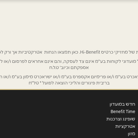
אימייל
*
 אטרקטיביות אך ורק לכם מחזיקי כרטיס Hi-Benefit!
/ לשכת רואי חשבון / סטייל ניהול מועדוני לקוחות בע"מ אינם צד לעסקה, והם אינם אחראים
אספקתם וכיוב' ט.ל.ח
ט בע"מ ו/או פרימיום אקספרס בע"מ ו/או ישראכרט מימון בע"מ ו/או הבנ
בריבית פיגורים והליכי הוצאה לפועל * טל"ח
חדש במועדון
Benefit Time
שופינג וצרכנות
אטרקציות
מזון
שליחה