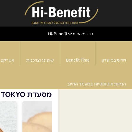
כרטיס אשראי Hi-Benefit
חדש במועדון
Benefit Time
שופינג וצרכנות
אטרקצי
דף הבית
>
מסעדת TOKYO רחובות
הנחות אוטומטיות במעמד החיוב
מסעדת TOKYO רחובות