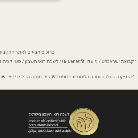
רחובות
הרצל 220
שם מלא
*
08-851-9999
טלפון
*
ברוכים הבאים לאתר ההטבות של מחזיקי כרטיס Hi-Benefit. כאן תמצאו הנחות
נושא
*
* קבוצת ישראכרט / מועדון Hi-Benenfit 
אנא חזרו אלי בקשר ל...
* הנפקת הכרטיס וגובה המסגרת נתונים לשיקול דעתה הבלעדי של ישראכר
הודעה
*