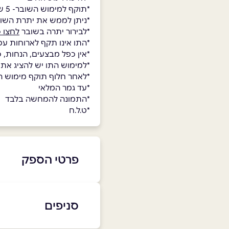
*תוקף למימוש השובר- 5 שנים.
*ניתן לממש את יתרת השו
*לבירור יתרה בשובר
לחצו כ
*התו אינו תקף לארוחות עס
*אין כפל מבצעים, הנחות, 
*למימוש התו יש להציג את
*לאחר חלוף תוקף מימוש השו
*עד גמר המלאי
*התמונה להמחשה בלבד
*ט.ל.ח
פרטי הספק
08-851-9999
סניפים
באתר
בפייסבוק