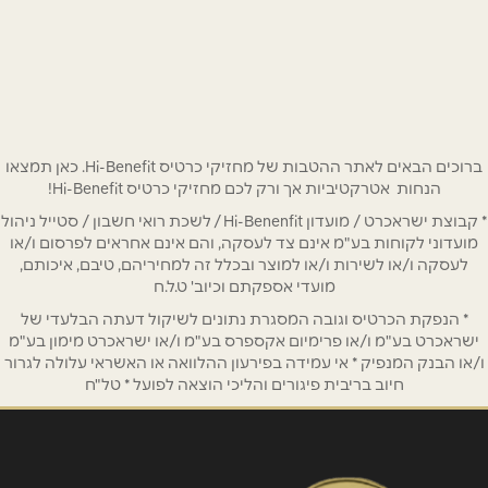
דרך הדרום 20
050-770-5958
שם מלא
*
טלפון
*
ברוכים הבאים לאתר ההטבות של מחזיקי כרטיס Hi-Benefit. כאן תמצאו
הנחות אטרקטיביות אך ורק לכם מחזיקי כרטיס Hi-Benefit!
* קבוצת ישראכרט / מועדון Hi-Benenfit / לשכת רואי חשבון / סטייל ניהול
אימייל
*
מועדוני לקוחות בע"מ אינם צד לעסקה, והם אינם אחראים לפרסום ו/או
לעסקה ו/או לשירות ו/או למוצר ובכלל זה למחיריהם, טיבם, איכותם,
מועדי אספקתם וכיוב' ט.ל.ח
נושא
*
* הנפקת הכרטיס וגובה המסגרת נתונים לשיקול דעתה הבלעדי של
אנא חזרו אלי בקשר ל...
ישראכרט בע"מ ו/או פרימיום אקספרס בע"מ ו/או ישראכרט מימון בע"מ
ו/או הבנק המנפיק * אי עמידה בפירעון ההלוואה או האשראי עלולה לגרור
חיוב בריבית פיגורים והליכי הוצאה לפועל * טל"ח
הודעה
*