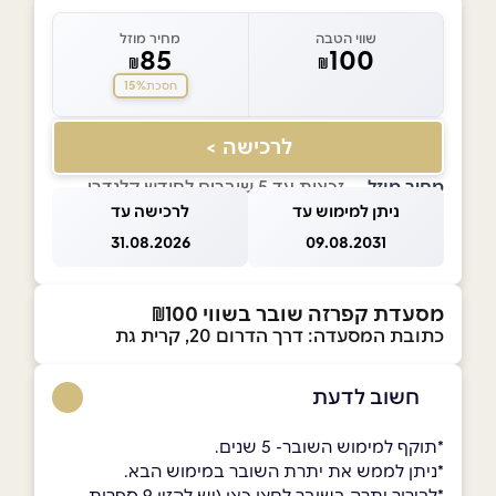
שווי הטבה
מחיר מוזל
85
100
₪
₪
15%
חסכת
לרכישה >
מחיר מוזל
— זכאות עד 5 שוברים לחודש קלנדרי
ניתן למימוש עד
לרכישה עד
31.08.2026
09.08.2031
מסעדת קפרזה שובר בשווי ₪100
כתובת המסעדה: דרך הדרום 20, קרית גת
חשוב לדעת
*תוקף למימוש השובר- 5 שנים.
*ניתן לממש את יתרת השובר במימוש הבא.
*לבירור יתרה בשובר לחצו כאן (יש להזין 9 ספרות