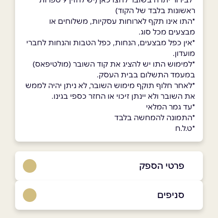
ראשונות בלבד של הקוד)
*התו אינו תקף לארוחות עסקיות, משלוחים או
מבצעים מכל סוג.
*אין כפל מבצעים, הנחות, כפל הטבות והנחות לחברי
מועדון.
*למימוש התו יש להציג את קוד השובר (מולטיפאס)
במעמד התשלום בבית העסק.
*לאחר חלוף תוקף מימוש השובר, לא ניתן יהיה לממש
את השובר ולא יינתן זיכוי או החזר כספי בגינו.
*עד גמר המלאי
*התמונה להמחשה בלבד
*ט.ל.ח
פרטי הספק
050-770-5958
סניפים
באינסטגרם
קריית גת