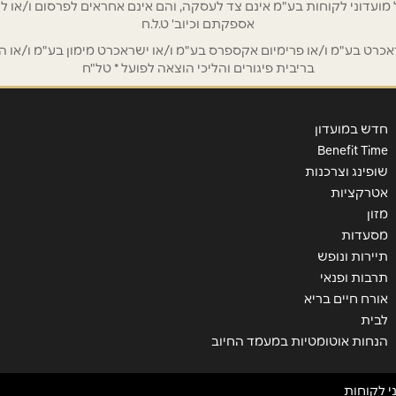
/ לשכת רואי חשבון / סטייל ניהול מועדוני לקוחות בע"מ אינם צד לעסקה, והם אינם אחראים
אספקתם וכיוב' ט.ל.ח
ט בע"מ ו/או פרימיום אקספרס בע"מ ו/או ישראכרט מימון בע"מ ו/או הבנ
בריבית פיגורים והליכי הוצאה לפועל * טל"ח
חדש במועדון
Benefit Time
שופינג וצרכנות
אטרקציות
מזון
שליחה
מסעדות
תיירות ונופש
תרבות ופנאי
אורח חיים בריא
לבית
הנחות אוטומטיות במעמד החיוב