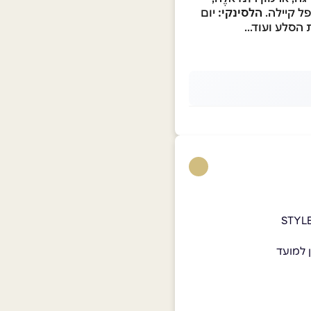
ל קיילה.
הלסינקי:
יום
הסלע ועוד...
 למועד