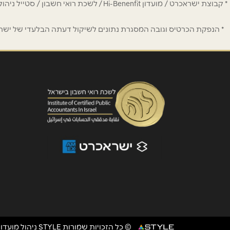
נושא
*
* קבוצת ישראכרט / מועדון Hi-Benenfit 
אנא חזרו אלי בקשר ל...
* הנפקת הכרטיס וגובה המסגרת נתונים לשיקול דעתה הבלעדי של ישראכר
הודעה
*
© כל הזכויות שמורות STYLE ניהול מועדוני לקוחות