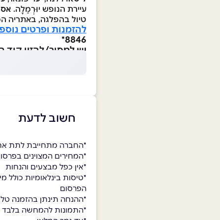
עיירת הנופש יוּרְמַלָה.
אסט
טיול בהפלגה, באתריה המר
להזמנות ופרטים נוספי
8846*
יש למסור/להזין קוד הטבה 
חשוב לדעת
*החברה מתחייבת לתת את
*המחירים המצוינים בפרסום הם לאדם בהר
*אין כפל מבצעים והנחות
*טיסות בינלאומיות כולל מי
הפרסום
*ההנחה תינתן בהזמנה טלפ
*התמונות להמחשה בלבד