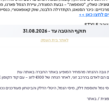
וניה:
טאלין, "טומפאה" – גבעת המצודה, עיירת הנמל פארנו, מפ
כזיים: כיכר הסנאט, הקתדרלה הלבנה, שוק קאופאטורי, כנסיית 
ם לחצו כאן >>
STYLE
תוקף ההטבה עד - 31.08.2026
לאתר בית העסק
 גובה ההנחה מהמחיר המופיע באתר החברה באותה עת
כב זוגי, לאחר הנחה של €100 לזוג – עם קוד הקופון STYLE
סי נמל ותוספת דלק, מיסי הנמל, היטלי הדלק והביטחון מעודכנים נכון
ונית / באתר