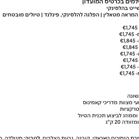
שייט בהלסינקי
שונה
י מצוות מדריכי קאמינוס
טרקציות
 וממוזג לביצוע תכנית הטיול
עיירת הנסיכים טאראקי, קובנה, גבעת הצלבים.
לטביה:
סיגולדה, רי