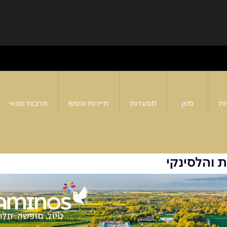
ות
מזון
מסעדות
תיירות ונופש
תרבות ופנאי
 והלסינקי