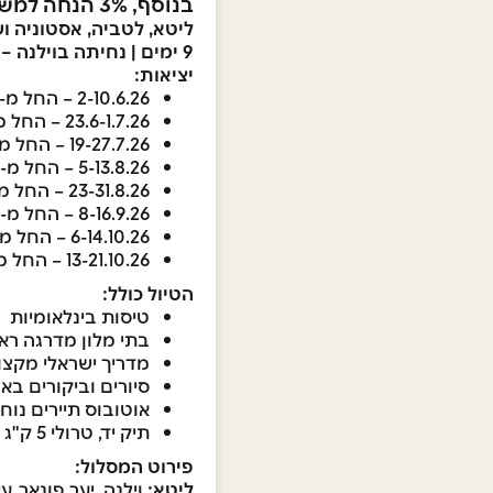
בנוסף, 3% הנחה למשלמים בכרטיס המועדון
ליטא, לטביה, אסטוניה ו
9 ימים | נחיתה בוילנה – המראה מטאלין | הפלגה להלסינקי, פינלנד | טיולים מובטחים
יציאות:
2-10.6.26 – החל מ- €1,745
23.6-1.7.26 – החל מ- €1,745
19-27.7.26 – החל מ- €1,845
5-13.8.26 – החל מ- €1,845
23-31.8.26 – החל מ- €1,745
8-16.9.26 – החל מ- €1,745
6-14.10.26 – החל מ- €1,745
13-21.10.26 – החל מ- €1,745
הטיול כולל:
טיסות בינלאומיות
בתי מלון מדרגה רא
מדריך ישראלי מקצוע
סיורים וביקורים בא
אוטובוס תיירים נוח
תיק יד, טרולי 5 ק"ג ומזוודה 20 ק"ג
פירוט המסלול:
ליטא:
וילנה, יער פונאר, 