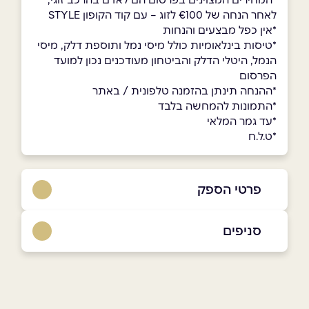
לאחר הנחה של €100 לזוג – עם קוד הקופון STYLE
*אין כפל מבצעים והנחות
*טיסות בינלאומיות כולל מיסי נמל ותוספת דלק, מיסי
הנמל, היטלי הדלק והביטחון מעודכנים נכון למועד
הפרסום
*ההנחה תינתן בהזמנה טלפונית / באתר
*התמונות להמחשה בלבד
*עד גמר המלאי
*ט.ל.ח
פרטי הספק
8846*​​​​​​​
סניפים
באתר
בני ברק
בר כוכבא 4