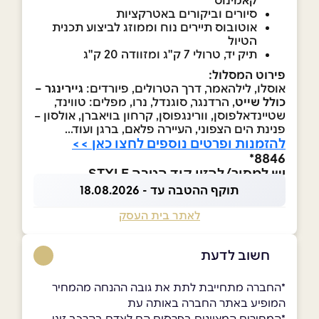
קאמינוס
סיורים וביקורים באטרקציות
אוטובוס תיירים נוח וממוזג לביצוע תכנית
הטיול
תיק יד, טרולי 7 ק"ג ומזוודה 20 ק"ג
פירוט המסלול:
אוסלו, לילהאמר, דרך הטרולים, פיורדים:
גיירינגר –
כולל שייט
, הרדנגר, סוגנדל, נרו, מפלים: טווינד,
שטיינדאלפוסן, וורינגפוסן, קרחון בויאברן, אולסון –
פנינת הים הצפוני, העיירה פלאם, ברגן ועוד...
להזמנות ופרטים נוספים לחצו כאן >>
8846*
יש למסור/להזין קוד הטבה STYLE
תוקף ההטבה עד - 18.08.2026
לאתר בית העסק
חשוב לדעת
*החברה מתחייבת לתת את גובה ההנחה מהמחיר
המופיע באתר החברה באותה עת
*המחירים המצוינים בפרסום הם לאדם בהרכב זוגי,