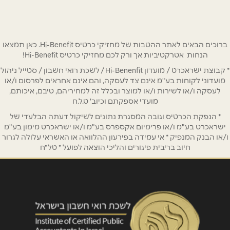
03-7156681
שם מלא
*
טלפון
*
ברוכים הבאים לאתר ההטבות של מחזיקי כרטיס Hi-Benefit. כאן תמצאו
הנחות אטרקטיביות אך ורק לכם מחזיקי כרטיס Hi-Benefit!
* קבוצת ישראכרט / מועדון Hi-Benenfit / לשכת רואי חשבון / סטייל ניהול
אימייל
*
מועדוני לקוחות בע"מ אינם צד לעסקה, והם אינם אחראים לפרסום ו/או
לעסקה ו/או לשירות ו/או למוצר ובכלל זה למחיריהם, טיבם, איכותם,
מועדי אספקתם וכיוב' ט.ל.ח
נושא
*
* הנפקת הכרטיס וגובה המסגרת נתונים לשיקול דעתה הבלעדי של
אנא חזרו אלי בקשר ל...
ישראכרט בע"מ ו/או פרימיום אקספרס בע"מ ו/או ישראכרט מימון בע"מ
ו/או הבנק המנפיק * אי עמידה בפירעון ההלוואה או האשראי עלולה לגרור
חיוב בריבית פיגורים והליכי הוצאה לפועל * טל"ח
הודעה
*