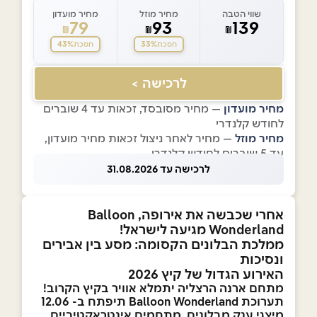
שווי הטבה
מחיר מוזל
מחיר מועדון
79
93
139
₪
₪
₪
43%
33%
חסכת
חסכת
לרכישה >
מחיר מועדון
— מחיר מסובסד, זכאות עד 4 שוברים
לחודש קלנדרי
מחיר מוזל
— מחיר לאחר ניצול זכאות מחיר מועדון,
עד 5 שוברים לחודש קלנדרי
לרכישה עד 31.08.2026
אחרי שכבשה את אירופה, Balloon
Wonderland
מגיעה לישראל!
ממלכת הבלונים הקסומה: מסע בין אבירים
ונסיכות
האירוע הגדול של קיץ 2026
מתחם ארנה הרצליה יתמלא אוויר בקיץ הקרוב!
תערוכת
Balloon Wonderland
תיפתח ב- 12.06
מיצגי ענק מבלונים, מתחמים אינטראקטיביים