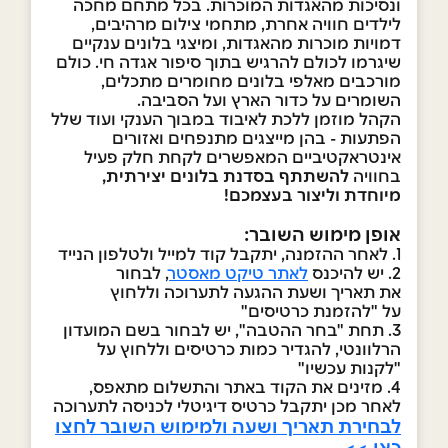
ונסיכות מהאגדות המוכרות. בכל מתחם מחכה
לילדים חוויה אחרת, מתחמי צילום מרהיבים,
דמויות מוכרות מהאגדות, ומיצגי בלונים ענקיים
שיגרמו לכולם להרגיש בתוך סיפור אגדה חי. כולם
מורכבים מאלפי בלונים מחומרים מתכלים,
השומרים על כדור הארץ ועל הסביבה.
הקהל מוזמן ללכת לאיבוד במבוך הענקי ועוד שלל
הפתעות - בהן מייצגים מתנפחים ואזורים
אינטראקטיביים המאפשרים לקחת חלק פעיל
בחוויה
להשתתף בסדנת בלונים יצירתית,
מיוחדת וליצור בעצמכם!
אופן מימוש השובר:
1. לאחר ההזמנה, יתקבל קוד למייל ולטלפון הנייד
2. יש להיכנס
לאתר טיקט מאסטר
, לבחור
את תאריך ושעת ההגעה לתערוכה וללחוץ
על "להזמנת כרטיסים"
3. תחת "בחר ההטבה", יש לבחור בשם המועדון
הרלוונטי, להגדיר כמות כרטיסים וללחוץ על
"לקנות עכשיו"
4. מזינים את הקוד באתר והתשלום מתאפס,
לאחר מכן יתקבל כרטיס דיגיטלי לכניסה לתערוכה
לבחירת תאריך ושעה ולמימוש השובר לחצו
כאן >>