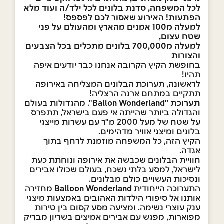
לכל המשפחה, סדנת בלונים לכל ילד/ה ועוד מלא
הפתעות! האירוע שאסור לכם לפספס!
למעלה מ100 אמנים מהארץ ומהעולם על פני
שטח עצום,
למעלה מ700,000 בלונים מתכלים בכל הצבעים
והצורות
בחופשת הקיץ הקרובה אנחנו כבר יודעים איפה
תהיו!
לראשונה, תערוכת הבלונים המצליחה באירופה
תתקיים במתחם ארנה הרצליה!
תערוכת "Ballon Wonderland
". מהגדולות בעולם
והגדולה ביותר שהייתה אי פעם בישראל, תתפרס
על שטח של מעל 2000 מ"ר עם עשרות מייצגי
בלונים ומיצגי אוויר מדהימים.
הקיץ הזה, כל המשפחה מוזמנת לרחף בתוך
אגדה.
חוויית הבלונים שכבשה את אירופה ונוחתת כעת
לישראל, למסע בלתי נשכח, בעולם שכולו אבירים
ונסיכות העשויים כולם מבלונים.
התערוכה הייחודית
Balloon Wonderland
מחזירה
אותנו אל סיפורי הילדות האהובים באמצעות מיצגי
ענק עוצרי נשימה. ומציעה מסע קסום בין טירות
מפוארות, מפגש עם אבירים אמיצים בשריון מבריק