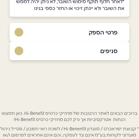
*לאחר חלוף תוקף מימוש השובר, לא ניתן יהיה לממש
את השובר ולא יינתן זיכוי או החזר כספי בגינו
פרטי הספק
9964*
סניפים
באתר
ראשון לציון
יצחק רבין 7
שם מלא
*
טלפון
*
ברוכים הבאים לאתר ההטבות של מחזיקי כרטיס Hi-Benefit. כאן תמצאו
הנחות אטרקטיביות אך ורק לכם מחזיקי כרטיס Hi-Benefit!
* קבוצת ישראכרט / מועדון Hi-Benenfit / לשכת רואי חשבון / סטייל ניהול
אימייל
*
מועדוני לקוחות בע"מ אינם צד לעסקה, והם אינם אחראים לפרסום ו/או