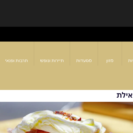
ות
מזון
מסעדות
תיירות ונופש
תרבות ופנאי
אילת