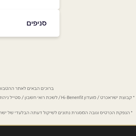
באתר
בפייסבוק
סניפים
אילת
שם מלא
*
פעמי השלום 1
טלפון
*
נושא
*
ברוכים הבאים לאתר ההטבות של מחזיקי כרטיס Hi-Benefit. כאן תמצאו הנחות
אנא חזרו אלי בקשר ל...
* קבוצת ישראכרט / מועדון Hi-Benenfit 
הודעה
*
* הנפקת הכרטיס וגובה המסגרת נתונים לשיקול דעתה הבלעדי של ישראכר