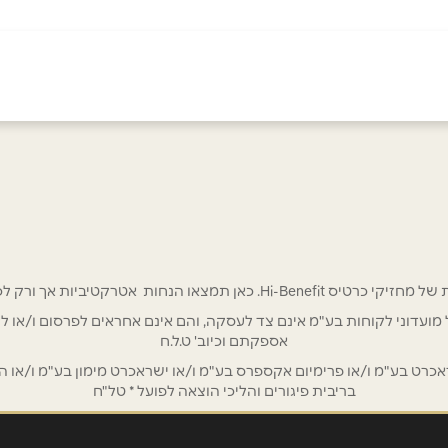
באינסטגרם
אימייל
*
 אטרקטיביות אך ורק לכם מחזיקי כרטיס Hi-Benefit!
/ לשכת רואי חשבון / סטייל ניהול מועדוני לקוחות בע"מ אינם צד לעסקה, והם אינם אחראים
אספקתם וכיוב' ט.ל.ח
ט בע"מ ו/או פרימיום אקספרס בע"מ ו/או ישראכרט מימון בע"מ ו/או הבנ
בריבית פיגורים והליכי הוצאה לפועל * טל"ח