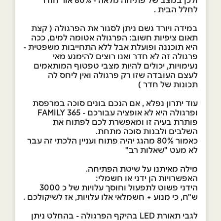
ולכן במצב של פתיחה מלאה - 80% אור חודר
לחלל הבית .
במידה ויורד גשם ניתן לסגור את הפרגולה ( קצת
תאום ציפיות חשוב: הפרגולה אטומה למים, ככה
היא תוכננה ופועלת אבל ללא התחייבות משפטית -
פרגולה זה לא חדר ואנו רוצים להימנע מאי
נעימויות, יכולים להיות מצבי טפטוף המותאמים
לעצם העובדה שזו רק פרגולה ואין ליחס לה
תכונות של חדר )
עוד יתרון נפלא , אם הנכם בונים סוכה במרפסת
ופרגולה היא לא אופציה עבורכם - FAMILY 365
פותרת בעיה זו ומאפשרת לכם לפתוח את
השלבים ולבנות סוכה מתחת.
כאמור 80% מהגג יהיה פתוח ועניין הלכתי זה עבר
לא מעט "שאלות רב"
מילה מאיתנו על שיטת הפתיחה.
האפשרויות הן ידני או חשמלי:
הידני פשוט לתפעול וחוסך עלויות של כ 3000
ש"ח, כי מנוע + חשמלאי אלו עלויות, אז לשיקולכם .
לגבי תאורת LED בהיקף הפרגולה - בהחלט ניתן