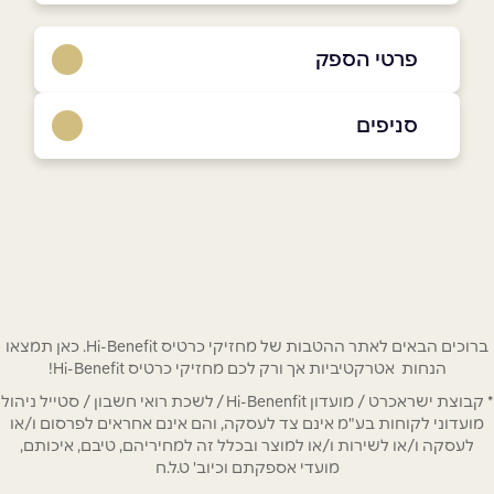
פרטי הספק
055-5574704 / info@perguland.co.il
סניפים
באתר
בפייסבוק
ביוטיוב
קריית אתא
מתחם ידידה התעשייה 41
055-5574704
שם מלא
*
טלפון
*
ברוכים הבאים לאתר ההטבות של מחזיקי כרטיס Hi-Benefit. כאן תמצאו
הנחות אטרקטיביות אך ורק לכם מחזיקי כרטיס Hi-Benefit!
* קבוצת ישראכרט / מועדון Hi-Benenfit / לשכת רואי חשבון / סטייל ניהול
אימייל
*
מועדוני לקוחות בע"מ אינם צד לעסקה, והם אינם אחראים לפרסום ו/או
לעסקה ו/או לשירות ו/או למוצר ובכלל זה למחיריהם, טיבם, איכותם,
מועדי אספקתם וכיוב' ט.ל.ח
נושא
*