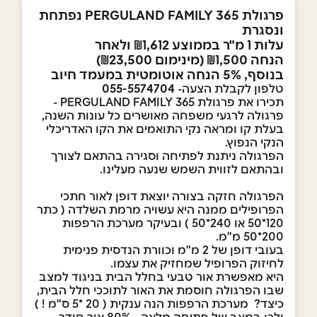
פרגולת PERGULAND FAMILY 365 נפתחת
ונסגרת
עלות 1 מ"ר בממוצע ₪1,612 ולאחר
הנחה ₪1,500 (מינימום ₪23,500)
בנוסף, 5% הנחה אוטומטית במעמד חיוב
טלפון לקבלת הצעה-
055-5574704
תכירו את פרגולת PERGULAND FAMILY 365 -
פרגולה לרגעי משפחה מאושרים כל עונות השנה,
בעלת קו ומראה נקי התואמים את הקו האדריכלי
הנקי הנפוץ.
הפרגולה ניתנת לפתיחה וסגירה בהתאם לצורך
ובהתאם לזווית השמש שנעה מעלינו.
הפרגולה חזקה בצורה יוצאת דופן לאור חתכי
הפרופילים ממנה היא עשויה מרמת השלדה ( כתר
120*50 או 240*50 ) ובעיקר מערכת הרפפות
200*50 מ"מ.
בעובי דופן של 2 מ"מ וכוורת הנדסית פנימית
לחיזוק הפרופיל שמחזיק את עצמו.
היא מאפשרת אור טבעי בחלל הבית בניגוד למצב
שבו הפרגולה חוסמת את האור לתוככי חלל הבית,
כיצד? מערכת הרפפות הנה ענקית ( 20 *5 ס"מ ! )