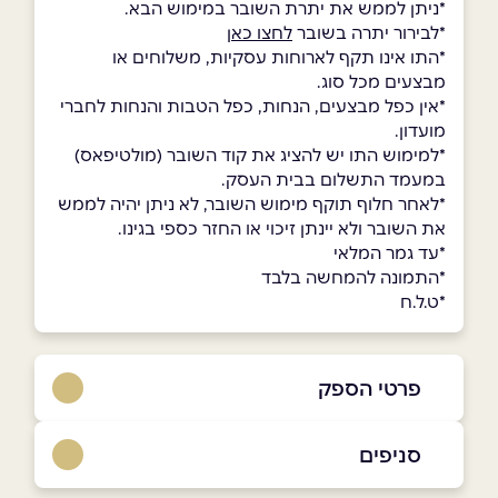
*ניתן לממש את יתרת השובר במימוש הבא.
*לבירור יתרה בשובר
לחצו כאן
*התו אינו תקף לארוחות עסקיות, משלוחים או
מבצעים מכל סוג.
*אין כפל מבצעים, הנחות, כפל הטבות והנחות לחברי
מועדון.
*למימוש התו יש להציג את קוד השובר (מולטיפאס)
במעמד התשלום בבית העסק.
*לאחר חלוף תוקף מימוש השובר, לא ניתן יהיה לממש
את השובר ולא יינתן זיכוי או החזר כספי בגינו.
*עד גמר המלאי
*התמונה להמחשה בלבד
*ט.ל.ח
פרטי הספק
052-5575075
סניפים
באתר
בפייסבוק
באינסטגרם