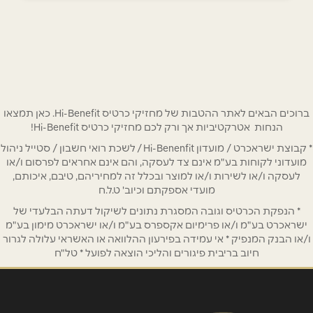
ירושלים
מתחם התחנה הראשונה דוד רמז 4
052-5575075
שם מלא
*
טלפון
*
ברוכים הבאים לאתר ההטבות של מחזיקי כרטיס Hi-Benefit. כאן תמצאו
הנחות אטרקטיביות אך ורק לכם מחזיקי כרטיס Hi-Benefit!
* קבוצת ישראכרט / מועדון Hi-Benenfit / לשכת רואי חשבון / סטייל ניהול
אימייל
*
מועדוני לקוחות בע"מ אינם צד לעסקה, והם אינם אחראים לפרסום ו/או
לעסקה ו/או לשירות ו/או למוצר ובכלל זה למחיריהם, טיבם, איכותם,
מועדי אספקתם וכיוב' ט.ל.ח
נושא
*
* הנפקת הכרטיס וגובה המסגרת נתונים לשיקול דעתה הבלעדי של
אנא חזרו אלי בקשר ל...
ישראכרט בע"מ ו/או פרימיום אקספרס בע"מ ו/או ישראכרט מימון בע"מ
ו/או הבנק המנפיק * אי עמידה בפירעון ההלוואה או האשראי עלולה לגרור
חיוב בריבית פיגורים והליכי הוצאה לפועל * טל"ח
הודעה
*