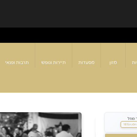
ות
מזון
מסעדות
תיירות ונופש
תרבות ופנאי
 מוזל
15%
חסכת