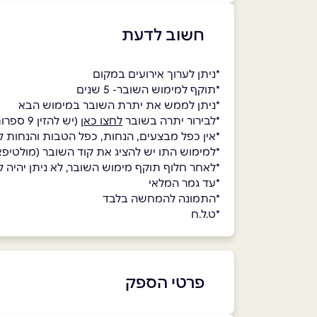
חשוב לדעת
*ניתן לערוך אירועים במקום
*תוקף למימוש השובר- 5 שנים
*ניתן לממש את יתרת השובר במימוש הבא
*לבירור יתרה בשובר
לחצו כאן
(יש להזין 9 ספרות ראשונות בלבד של הקוד)
*אין כפל מבצעים, הנחות, כפל הטבות והנחות ל
*למימוש התו יש להציג את קוד השובר (מולט
*לאחר חלוף תוקף מימוש השובר, לא ניתן יהיה למ
*עד גמר המלאי
*התמונה להמחשה בלבד
*ט.ל.ח
פרטי הספק