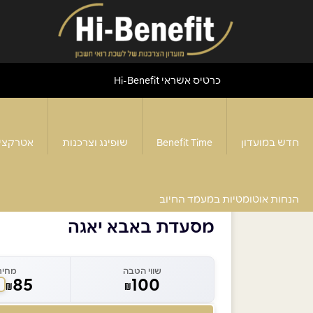
כרטיס אשראי Hi-Benefit
חדש במועדון
Benefit Time
שופינג וצרכנות
אטרקצי
דף הבית
>
מסעדת Baba Yaga
>
מסעדת באבא יאגה
הנחות אוטומטיות במעמד החיוב
מסעדת באבא יאגה
שווי הטבה
מחיר
85
100
₪
₪