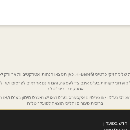
אימייל
*
 אטרקטיביות אך ורק לכם מחזיקי כרטיס Hi-Benefit!
/ לשכת רואי חשבון / סטייל ניהול מועדוני לקוחות בע"מ אינם צד לעסקה, והם אינם אחראים
אספקתם וכיוב' ט.ל.ח
ט בע"מ ו/או פרימיום אקספרס בע"מ ו/או ישראכרט מימון בע"מ ו/או הבנ
בריבית פיגורים והליכי הוצאה לפועל * טל"ח
חדש במועדון