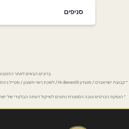
03-5175179
סניפים
באתר
בפייסבוק
באינסטגרם
תל אביב
הירקון 12
שם מלא
*
03-5175179
טלפון
*
ברוכים הבאים לאתר ההטבות של מחזיקי כרטיס Hi-Benefit. כאן תמצאו הנחות
נושא
*
* קבוצת ישראכרט / מועדון Hi-Benenfit 
אנא חזרו אלי בקשר ל...
* הנפקת הכרטיס וגובה המסגרת נתונים לשיקול דעתה הבלעדי של ישראכר
הודעה
*