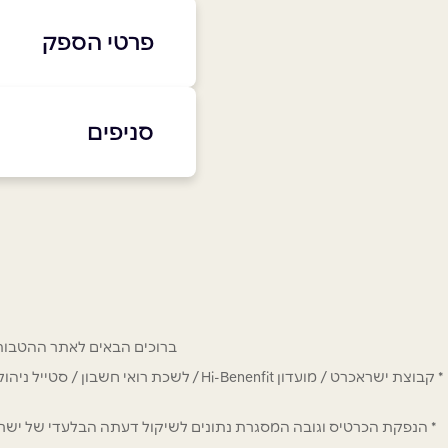
פרטי הספק
8846*​​​​​​​
סניפים
באתר
בני ברק
בר כוכבא 4
שם מלא
*
03-7156681
טלפון
*
ברוכים הבאים לאתר ההטבות של מחזיקי כרטיס Hi-Benefit. כאן תמצאו הנחות
נושא
*
* קבוצת ישראכרט / מועדון Hi-Benenfit 
אנא חזרו אלי בקשר ל...
* הנפקת הכרטיס וגובה המסגרת נתונים לשיקול דעתה הבלעדי של ישראכר