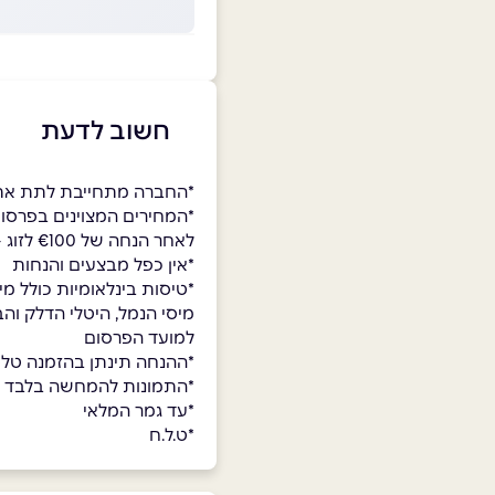
חשוב לדעת
*החברה מתחייבת לתת את
*המחירים המצוינים בפרסום
לאחר הנחה של €100 לזוג – עם קוד הקופון STYLE
*אין כפל מבצעים והנחות
*טיסות בינלאומיות כולל מי
מיסי הנמל, היטלי הדלק והב
למועד הפרסום
*ההנחה תינתן בהזמנה טלפ
*התמונות להמחשה בלבד
*עד גמר המלאי
*ט.ל.ח