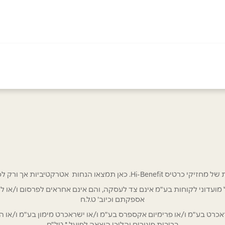
אימייל
*
 אטרקטיביות אך ורק לכם מחזיקי כרטיס Hi-Benefit!
/ לשכת רואי חשבון / סטייל ניהול מועדוני לקוחות בע"מ אינם צד לעסקה, והם אינם אחראים
אספקתם וכיוב' ט.ל.ח
ט בע"מ ו/או פרימיום אקספרס בע"מ ו/או ישראכרט מימון בע"מ ו/או הבנ
בריבית פיגורים והליכי הוצאה לפועל * טל"ח