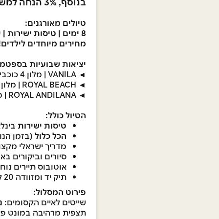
בנוסף, 3% הנחה למשלמים בכרטיס המועדון
טיולים מאורגנים:
8
ימים | טיסות ישירות | 
מחירים מיוחדים לילדים!
יציאות שבועיות בספטמבר
◄
VANILA | מלון 4 כוכבים – החל מ - €1,945
◄
ROYAL BEACH | מלון 4 כוכבים – החל מ - €2,645
◄
ROYAL ANDILANA | מלון 5 כוכבים – החל מ - €2,945
הטיול כולל:
טיסות ישירות
בינלא
הכל כלול
(בזמן הנו
מדריך ישראלי מקצוע
סיורים וביקורים בא
אוטובוס תיירים נוח
תיק יד ומזוודה 20 ק"ג
פירוט המסלול:
שייטים לאיים הקסומים:
נ
תצפית מרהיבה במונט פא