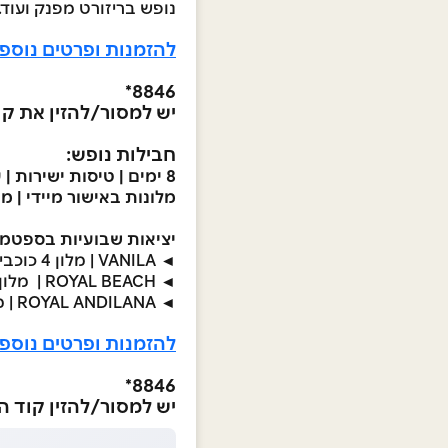
נופש בריזורט
מפנק ועוד..
להזמנות ופרטים נוספי
8846*
יש למסור/להזין את קוד ה
חבילות נופש:
8 ימים | טיסות ישירות | על בסיס הכל כלול! | ריזורטים מצוינים לבחירה | כולל כבודה והעברות |
מלונות באישור מיידי |
מח
יציאות שבועיות בספטמבר
◄
VANILA | מלון 4 כוכבים – החל מ - €1,545
◄
ROYAL BEACH
| מלון 4 כוכבים – החל מ - 45
◄
ROYAL ANDILANA | מלון 5 כוכבים – החל מ - €1,845
להזמנות ופרטים נוספי
8846*
יש למסור/להזין קוד הטבה 