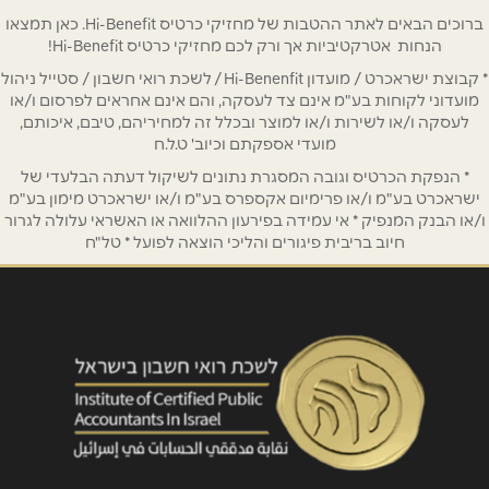
טלפון
*
ברוכים הבאים לאתר ההטבות של מחזיקי כרטיס Hi-Benefit. כאן תמצאו
הנחות אטרקטיביות אך ורק לכם מחזיקי כרטיס Hi-Benefit!
* קבוצת ישראכרט / מועדון Hi-Benenfit / לשכת רואי חשבון / סטייל ניהול
אימייל
*
מועדוני לקוחות בע"מ אינם צד לעסקה, והם אינם אחראים לפרסום ו/או
לעסקה ו/או לשירות ו/או למוצר ובכלל זה למחיריהם, טיבם, איכותם,
מועדי אספקתם וכיוב' ט.ל.ח
נושא
*
* הנפקת הכרטיס וגובה המסגרת נתונים לשיקול דעתה הבלעדי של
אנא חזרו אלי בקשר ל...
ישראכרט בע"מ ו/או פרימיום אקספרס בע"מ ו/או ישראכרט מימון בע"מ
ו/או הבנק המנפיק * אי עמידה בפירעון ההלוואה או האשראי עלולה לגרור
חיוב בריבית פיגורים והליכי הוצאה לפועל * טל"ח
הודעה
*
שליחה