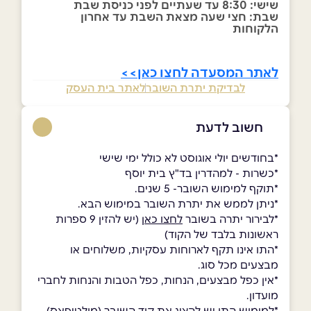
שישי: 8:30 עד שעתיים לפני כניסת שבת
שבת: חצי שעה מצאת השבת עד אחרון
הלקוחות
לאתר המסעדה לחצו כאן>>
לבדיקת יתרת השובר
לאתר בית העסק
חשוב לדעת
*בחודשים יולי אוגוסט לא כולל ימי שישי
*כשרות - למהדרין בד"ץ בית יוסף
*תוקף למימוש השובר- 5 שנים.
*ניתן לממש את יתרת השובר במימוש הבא.
*לבירור יתרה בשובר
לחצו כאן
(יש להזין 9 ספרות
ראשונות בלבד של הקוד)
*התו אינו תקף לארוחות עסקיות, משלוחים או
מבצעים מכל סוג.
*אין כפל מבצעים, הנחות, כפל הטבות והנחות לחברי
מועדון.
*למימוש התו יש להציג את קוד השובר (מולטיפאס)