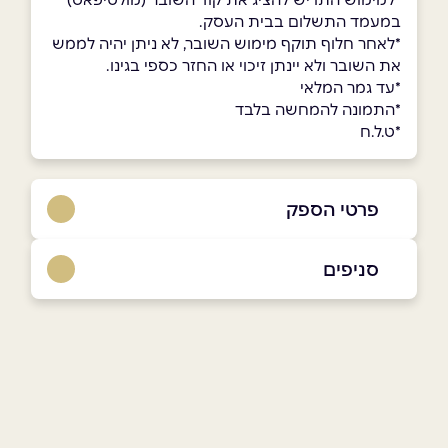
במעמד התשלום בבית העסק.
*לאחר חלוף תוקף מימוש השובר, לא ניתן יהיה לממש
את השובר ולא יינתן זיכוי או החזר כספי בגינו.
*עד גמר המלאי
*התמונה להמחשה בלבד
*ט.ל.ח
פרטי הספק
08-9757800
סניפים
באתר
בפייסבוק
באינסטגרם
אשדוד
קניון סימול הגדוד העברי 6
08-9757800
שם מלא
*