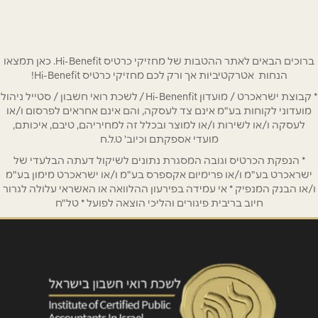
08-6370022
שם מלא
*
טלפון
*
ברוכים הבאים לאתר ההטבות של מחזיקי כרטיס Hi-Benefit. כאן תמצאו
הנחות אטרקטיביות אך ורק לכם מחזיקי כרטיס Hi-Benefit!
* קבוצת ישראכרט / מועדון Hi-Benenfit / לשכת רואי חשבון / סטייל ניהול
אימייל
*
מועדוני לקוחות בע"מ אינם צד לעסקה, והם אינם אחראים לפרסום ו/או
לעסקה ו/או לשירות ו/או למוצר ובכלל זה למחיריהם, טיבם, איכותם,
מועדי אספקתם וכיוב' ט.ל.ח
נושא
*
* הנפקת הכרטיס וגובה המסגרת נתונים לשיקול דעתה הבלעדי של
אנא חזרו אלי בקשר ל...
ישראכרט בע"מ ו/או פרימיום אקספרס בע"מ ו/או ישראכרט מימון בע"מ
ו/או הבנק המנפיק * אי עמידה בפירעון ההלוואה או האשראי עלולה לגרור
חיוב בריבית פיגורים והליכי הוצאה לפועל * טל"ח
הודעה
*