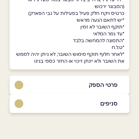
(המבוגר ירכוש
כרטיס ויקח חלק פעיל בפעילות על גבי הפארק)
*יש לתאם הגעה מראש
*תוקף השובר לא זמין
*עד גמר המלאי
*התמונה להמחשה בלבד
*ט.ל.ח
*לאחר חלוף תוקף מימוש השובר, לא ניתן יהיה לממש
את השובר ולא יינתן זיכוי או החזר כספי בגינו
פרטי הספק
08-6370022
סניפים
באתר
בפייסבוק
באינסטגרם
אילת
חוות הגמלים נחל שלמה אילת