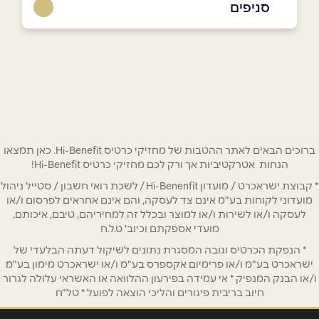
סניפים
באתר
בפייסבוק
באר שבע
מתחם סינמה סיטי החיטה 1
08-9059000
שם מלא
*
טלפון
*
ברוכים הבאים לאתר ההטבות של מחזיקי כרטיס Hi-Benefit. כאן תמצאו
הנחות אטרקטיביות אך ורק לכם מחזיקי כרטיס Hi-Benefit!
* קבוצת ישראכרט / מועדון Hi-Benenfit / לשכת רואי חשבון / סטייל ניהול
אימייל
*
מועדוני לקוחות בע"מ אינם צד לעסקה, והם אינם אחראים לפרסום ו/או
לעסקה ו/או לשירות ו/או למוצר ובכלל זה למחיריהם, טיבם, איכותם,
מועדי אספקתם וכיוב' ט.ל.ח
נושא
*
* הנפקת הכרטיס וגובה המסגרת נתונים לשיקול דעתה הבלעדי של
אנא חזרו אלי בקשר ל...
ישראכרט בע"מ ו/או פרימיום אקספרס בע"מ ו/או ישראכרט מימון בע"מ
ו/או הבנק המנפיק * אי עמידה בפירעון ההלוואה או האשראי עלולה לגרור
חיוב בריבית פיגורים והליכי הוצאה לפועל * טל"ח
הודעה
*