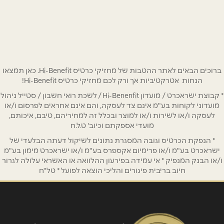
באתר
שם מלא
*
ברוכים הבאים לאתר ההטבות של מחזיקי כרטיס Hi-Benefit. כאן תמצאו
הנחות אטרקטיביות אך ורק לכם מחזיקי כרטיס Hi-Benefit!
* קבוצת ישראכרט / מועדון Hi-Benenfit / לשכת רואי חשבון / סטייל ניהול
טלפון
*
מועדוני לקוחות בע"מ אינם צד לעסקה, והם אינם אחראים לפרסום ו/או
לעסקה ו/או לשירות ו/או למוצר ובכלל זה למחיריהם, טיבם, איכותם,
מועדי אספקתם וכיוב' ט.ל.ח
אימייל
*
* הנפקת הכרטיס וגובה המסגרת נתונים לשיקול דעתה הבלעדי של
ישראכרט בע"מ ו/או פרימיום אקספרס בע"מ ו/או ישראכרט מימון בע"מ
ו/או הבנק המנפיק * אי עמידה בפירעון ההלוואה או האשראי עלולה לגרור
נושא
*
חיוב בריבית פיגורים והליכי הוצאה לפועל * טל"ח
אנא חזרו אלי בקשר ל...
הודעה
*