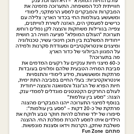
"עולם החיות המופלא" – היא תערוכת ענק
חווייתית לכל המשפחה. התערוכה מזמינה את
המבקרות והמבקרים למסע הרפתקני, לימודי
ומשעשע בעולמות החי בכדור הארץ: צלילה עם
כרישים למעמקי הים, האזנה לשירת לווייתנים,
צפייה בגורילות משחקות והצצה לקן נמלים רוחש.
תערוכת "העולם המופלא" מציעה חוויה רב חושית
ייחודית המשלבת בין תוכן חינוכי עשיר, טכנולוגיה
ומיצגים אינטראקטיביים ומעודדת סקרנות ולמידה
על המגוון הביולוגי של כדור הארץ.
מה בתערוכה?
כ-60 מיצגי חיות ענקיים על רקעים המדמים את
סביבת המחיה הטבעית שלהם ומלווים בעובדות
מרתקות ומשעשעות, מידע לימודי והתנסויות
אינטראקטיביות: בעלי החיים בסביבה התת ימית,
חיות הפרא של הג'ונגל והסוואנה והצצה ייחודית
לעולם החרקים הקטנטנים מוגדלים לממדי ענק.
הצגה: "מסע בין עולמות"
בנוסף למיצגי התערוכה ייהנו המבקרים מהצגה
מרתקת של כ-20 דקות – "מסע בין עולמות":
סיפורו של ילד שחולם להיות חוקר טבע ולוקח את
הילדים איתו למסע להכרת ממלכת החי. ההצגה
משלבת שחקן, הקרנות וידאו וסצנות מונפשות.
מתחם Fun Zone