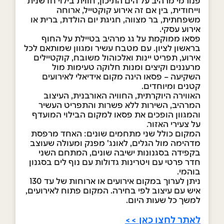
פנורמי מרהיב על הים התיכון, חווית בילוי חדשנית
וייחודית, בין אם זה אירוע קוקטייל, ארוחה
משפחתית, בר מצווה, חגיגת יום הולדת, ברית או
אירוע עסקי.
פסאו ממוקמת על גג מרהיב בטיילת על החוף
בראשון לציון. עם מטבח עשיר ומגוון שמותאם לכל
אירוע, תפריט יינות ואלכוהול משובח, קוקטיילים
מרעננים וקיצים ומנות חלוקה טעימות מול
השקיעה – פסאו הינה מקום אידיאלי לאירועים
קטנים ומיוחדים.
האווירה היוקרתית, החוויה האורבנית, העיצוב
המרהיב, השירות ללא פשרות והתפריט העשיר
והמגוון הופכים את פסאו למקום הבילוי המועדף
על צעירי האזור.
המקום כולל שני מתחמים שונים: האחד מרפסת
מדהימה מול הגלים, לאונג' מפנק ומעולה שעוצב
בקפידה בסגנונות ישיבה שונים, המתחם השני
חדר פרטי עם ויטרינות גדולות עם נוף לים בסגנון
בוהמי.
ניתן לערוך במקום אירועים או ארוחות של עד 130
איש עם עיצוב לפי בחירה. המקום פתוח לאירועים,
למשך כל שעות היום.
לאתר לחצו כאן >>