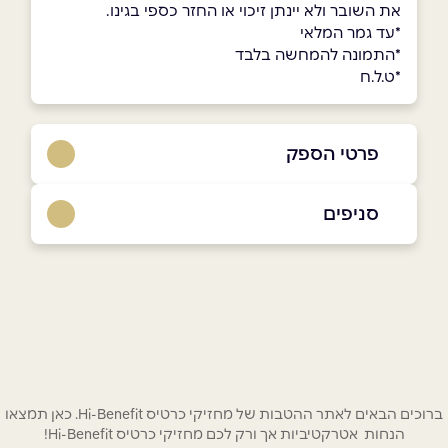
את השובר ולא יינתן זיכוי או החזר כספי בגינו.
*עד גמר המלאי
*התמונה להמחשה בלבד
*ט.ל.ח
פרטי הספק
050-665-4943
סניפים
באתר
בפייסבוק
באינסטגרם
ראשון לציון
“למעלה בגג” הטיילת 6
050-665-4943
שם מלא
*
טלפון
*
ברוכים הבאים לאתר ההטבות של מחזיקי כרטיס Hi-Benefit. כאן תמצאו
הנחות אטרקטיביות אך ורק לכם מחזיקי כרטיס Hi-Benefit!