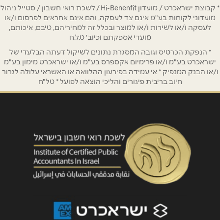
* קבוצת ישראכרט / מועדון Hi-Benenfit / לשכת רואי חשבון / סטייל ניהול
אימייל
*
מועדוני לקוחות בע"מ אינם צד לעסקה, והם אינם אחראים לפרסום ו/או
לעסקה ו/או לשירות ו/או למוצר ובכלל זה למחיריהם, טיבם, איכותם,
מועדי אספקתם וכיוב' ט.ל.ח
נושא
*
* הנפקת הכרטיס וגובה המסגרת נתונים לשיקול דעתה הבלעדי של
אנא חזרו אלי בקשר ל...
ישראכרט בע"מ ו/או פרימיום אקספרס בע"מ ו/או ישראכרט מימון בע"מ
ו/או הבנק המנפיק * אי עמידה בפירעון ההלוואה או האשראי עלולה לגרור
חיוב בריבית פיגורים והליכי הוצאה לפועל * טל"ח
הודעה
*
שליחה