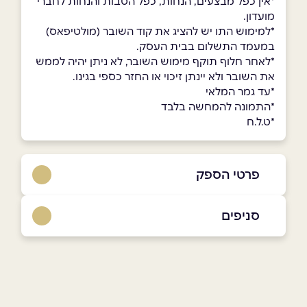
*אין כפל מבצעים, הנחות, כפל הטבות והנחות לחברי
מועדון.
*למימוש התו יש להציג את קוד השובר (מולטיפאס)
במעמד התשלום בבית העסק.
*לאחר חלוף תוקף מימוש השובר, לא ניתן יהיה לממש
את השובר ולא יינתן זיכוי או החזר כספי בגינו.
*עד גמר המלאי
*התמונה להמחשה בלבד
*ט.ל.ח
פרטי הספק
074-7009755
סניפים
באתר
באינסטגרם
בני ברק
הירקון 73
074-7009755