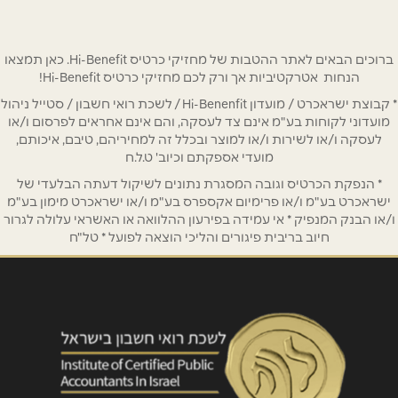
שם מלא
*
טלפון
*
ברוכים הבאים לאתר ההטבות של מחזיקי כרטיס Hi-Benefit. כאן תמצאו
הנחות אטרקטיביות אך ורק לכם מחזיקי כרטיס Hi-Benefit!
* קבוצת ישראכרט / מועדון Hi-Benenfit / לשכת רואי חשבון / סטייל ניהול
אימייל
*
מועדוני לקוחות בע"מ אינם צד לעסקה, והם אינם אחראים לפרסום ו/או
לעסקה ו/או לשירות ו/או למוצר ובכלל זה למחיריהם, טיבם, איכותם,
מועדי אספקתם וכיוב' ט.ל.ח
נושא
*
* הנפקת הכרטיס וגובה המסגרת נתונים לשיקול דעתה הבלעדי של
אנא חזרו אלי בקשר ל...
ישראכרט בע"מ ו/או פרימיום אקספרס בע"מ ו/או ישראכרט מימון בע"מ
ו/או הבנק המנפיק * אי עמידה בפירעון ההלוואה או האשראי עלולה לגרור
חיוב בריבית פיגורים והליכי הוצאה לפועל * טל"ח
הודעה
*
שליחה