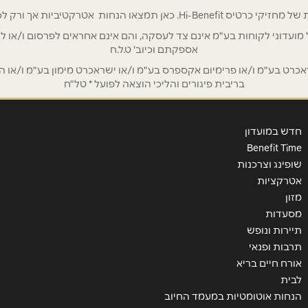
 אטרקטיביות אך ורק לכם מחזיקי כרטיס Hi-Benefit!
/ לשכת רואי חשבון / סטייל ניהול מועדוני לקוחות בע"מ אינם צד לעסקה, והם אינם אחראים
אספקתם וכיוב' ט.ל.ח
ט בע"מ ו/או פרימיום אקספרס בע"מ ו/או ישראכרט מימון בע"מ ו/או הבנ
בריבית פיגורים והליכי הוצאה לפועל * טל"ח
חדש במועדון
Benefit Time
שופינג וצרכנות
אטרקציות
מזון
שליחה
מסעדות
תיירות ונופש
תרבות ופנאי
אורח חיים בריא
לבית
הנחות אוטומטיות במעמד החיוב