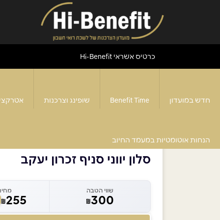
כרטיס אשראי Hi-Benefit
חדש במועדון
Benefit Time
שופינג וצרכנות
אטרקצי
דף הבית
>
סלון יווני זכרון יעקב
>
סלון יווני סניף זכרון 
הנחות אוטומטיות במעמד החיוב
סלון יווני סניף זכרון יעקב
שווי הטבה
מחיר
255
300
₪
₪