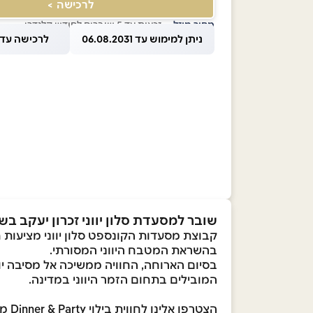
לרכישה >
מחיר מוזל
— זכאות עד 5 שוברים לחודש קלנדרי
ניתן למימוש עד 06.08.2031
לרכישה עד 1.08.2026
שובר למסעדת סלון יווני זכרון יעקב בשווי 0
קבוצת מסעדות הקונספט סלון יווני מציעות 
בהשראת המטבח היווני המסורתי.
בסיום הארוחה, החוויה ממשיכה אל מסיבה יווני
המובילים בתחום הזמר היווני במדינה.
הצטרפו אלינו לחווית בילוי Dinner & Party מלאת מוזיקה, שמחה, ריקודים ואוכל משובח.