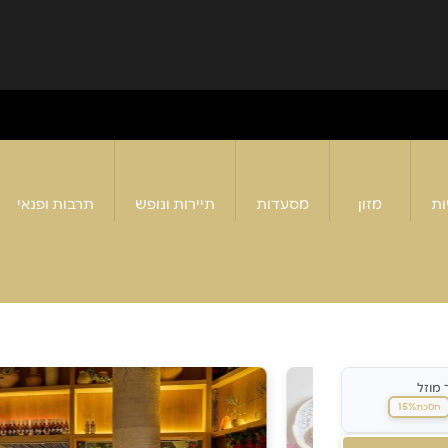
ות
מזון
מסעדות
תיירות ונופש
תרבות ופנאי
יעקב
 מוזל
15%
חסכת