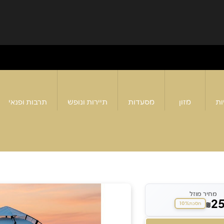
ות
מזון
מסעדות
תיירות ונופש
תרבות ופנאי
מחיר מוזל
2
10%
₪
חסכת