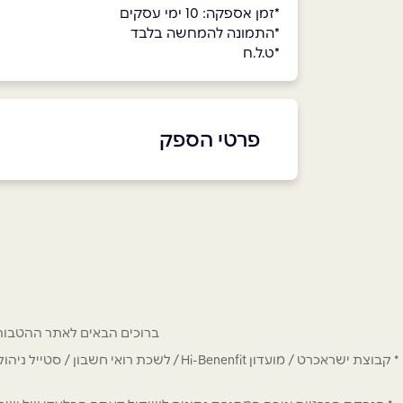
*זמן אספקה: 10 ימי עסקים
*התמונה להמחשה בלבד
*ט.ל.ח
פרטי הספק
073-2566340
שם מלא
*
ברוכים הבאים לאתר ההטבות של מחזיקי כרטיס Hi-Benefit. כאן תמצאו הנחות
טלפון
*
* קבוצת ישראכרט / מועדון Hi-Benenfit 
נושא
*