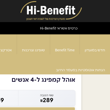
כרטיס אשראי Hi-Benefit
חדש במועדון
Benefit Time
שופינג וצרכנות
אטרקצי
דף הבית
>
אוהל קמפינג ל-4 אנשים
הנחות אוטומטיות במעמד החיוב
אוהל קמפינג ל-4 אנשים
שווי הטבה
59
289
₪