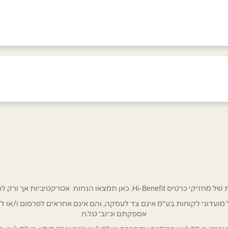
 אטרקטיביות אך ורק לכם מחזיקי כרטיס Hi-Benefit!
אימייל
*
/ לשכת רואי חשבון / סטייל ניהול מועדוני לקוחות בע"מ אינם צד לעסקה, והם אינם אחראים
אספקתם וכיוב' ט.ל.ח