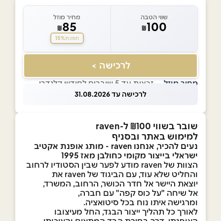
שווי הטבה
מחיר מוזל
85
100
₪
₪
15%
חסכת
לרכישה >
מחיר מוזל
— זכאות עד 5 שוברים לחודש קלנדרי
לרכישה עד 31.08.2026
שובר בשווי ₪100 ל-raven
למימוש באתר ובסניף
נעים להכיר, אנחנו raven - מותג אופנת אקטיב
ישראלי בייצור מקומי כחולבן מאז 1995
הצוות של raven מודע לפער שבין הסטודיו לרחוב
והחליט שלא עוד, עם הביגוד של raven את
יוצאת היישר אל חדר הכושר, הרחוב, המשרד,
אל שיחה "על כוס קפה" עם חברה,
ומרגישה איתו נוח בכל סיטואציה.
לאורך כל תהליך ייצור הבגד, החל מעיצובו
האופנתי, דרך בחירת הבד המתאים והאיכותי