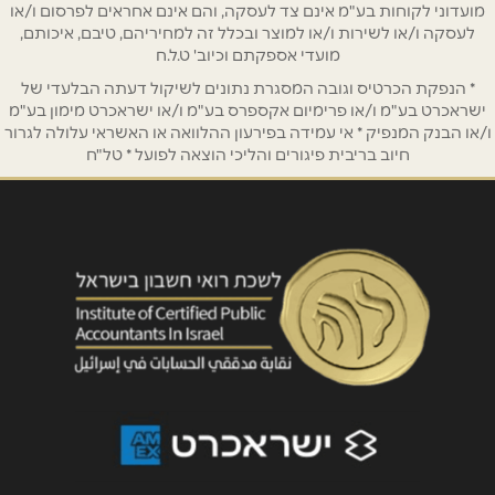
מועדוני לקוחות בע"מ אינם צד לעסקה, והם אינם אחראים לפרסום ו/או
לעסקה ו/או לשירות ו/או למוצר ובכלל זה למחיריהם, טיבם, איכותם,
אימייל
*
מועדי אספקתם וכיוב' ט.ל.ח
* הנפקת הכרטיס וגובה המסגרת נתונים לשיקול דעתה הבלעדי של
נושא
*
ישראכרט בע"מ ו/או פרימיום אקספרס בע"מ ו/או ישראכרט מימון בע"מ
ו/או הבנק המנפיק * אי עמידה בפירעון ההלוואה או האשראי עלולה לגרור
אנא חזרו אלי בקשר ל...
חיוב בריבית פיגורים והליכי הוצאה לפועל * טל"ח
הודעה
*
שליחה