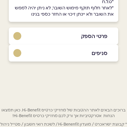
*ט.ל.ח
*לאחר חלוף תוקף מימוש השובר, לא ניתן יהיה לממש
את השובר ולא יינתן זיכוי או החזר כספי בגינו
פרטי הספק
073-3322255
סניפים
באתר
בפייסבוק
באינסטגרם
חיפה
ביוטיוב
חלוצי התעשייה 96
שם מלא
*
ברוכים הבאים לאתר ההטבות של מחזיקי כרטיס Hi-Benefit. כאן תמצאו
הנחות אטרקטיביות אך ורק לכם מחזיקי כרטיס Hi-Benefit!
טלפון
*
* קבוצת ישראכרט / מועדון Hi-Benenfit / לשכת רואי חשבון / סטייל ניהול