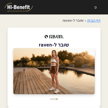
0
דף הבית
>
שובר ל-raven
שובר ל-raven