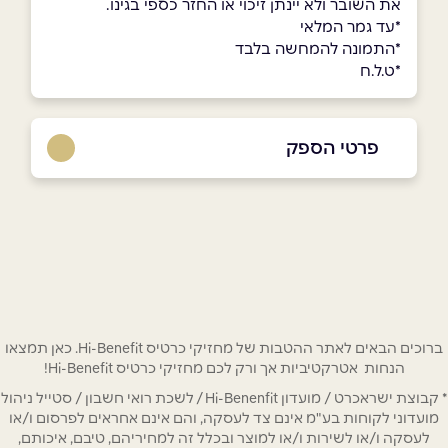
את השובר ולא יינתן זיכוי או החזר כספי בגינו.
*עד גמר המלאי
*התמונה להמחשה בלבד
*ט.ל.ח
פרטי הספק
03-696-8038
באתר
בפייסבוק
באינסטגרם
שם מלא
*
ברוכים הבאים לאתר ההטבות של מחזיקי כרטיס Hi-Benefit. כאן תמצאו
הנחות אטרקטיביות אך ורק לכם מחזיקי כרטיס Hi-Benefit!
* קבוצת ישראכרט / מועדון Hi-Benenfit / לשכת רואי חשבון / סטייל ניהול
טלפון
*
מועדוני לקוחות בע"מ אינם צד לעסקה, והם אינם אחראים לפרסום ו/או
לעסקה ו/או לשירות ו/או למוצר ובכלל זה למחיריהם, טיבם, איכותם,