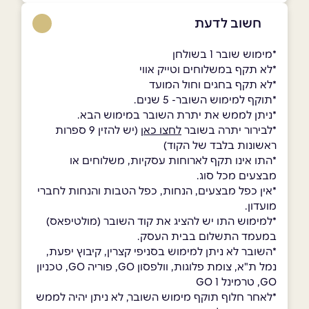
חשוב לדעת
*מימוש שובר 1 בשולחן
*לא תקף במשלוחים וטייק אווי
*לא תקף בחגים וחול המועד
*תוקף למימוש השובר- 5 שנים.
*ניתן לממש את יתרת השובר במימוש הבא.
*לבירור יתרה בשובר
לחצו כאן
(יש להזין 9 ספרות
ראשונות בלבד של הקוד)
*התו אינו תקף לארוחות עסקיות, משלוחים או
מבצעים מכל סוג.
*אין כפל מבצעים, הנחות, כפל הטבות והנחות לחברי
מועדון.
*למימוש התו יש להציג את קוד השובר (מולטיפאס)
במעמד התשלום בבית העסק.
*השובר לא ניתן למימוש בסניפי קצרין, קיבוץ יפעת,
נמל ת"א, צומת פלוגות, וולפסון GO, פוריה GO, טכניון
GO, טרמינל 1 GO
*לאחר חלוף תוקף מימוש השובר, לא ניתן יהיה לממש