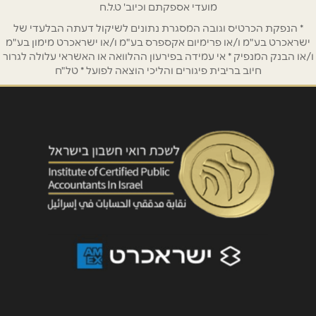
מועדי אספקתם וכיוב' ט.ל.ח
אימייל
*
* הנפקת הכרטיס וגובה המסגרת נתונים לשיקול דעתה הבלעדי של
ישראכרט בע"מ ו/או פרימיום אקספרס בע"מ ו/או ישראכרט מימון בע"מ
ו/או הבנק המנפיק * אי עמידה בפירעון ההלוואה או האשראי עלולה לגרור
נושא
*
חיוב בריבית פיגורים והליכי הוצאה לפועל * טל"ח
אנא חזרו אלי בקשר ל...
הודעה
*
שליחה