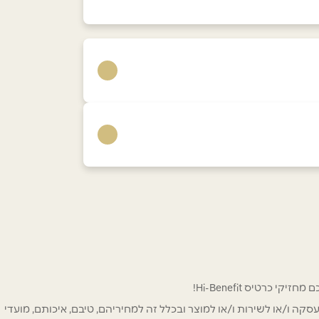
מול כנרת
מרכז מסחרי - צמוד לקיבוץ
צמח
קסטינה
ן
קניון BIG שיבולים
 לפרסום ו/או לעסקה ו/או לשירות ו/או למוצר ובכלל זה למחיריהם, טיבם, איכותם, מועדי