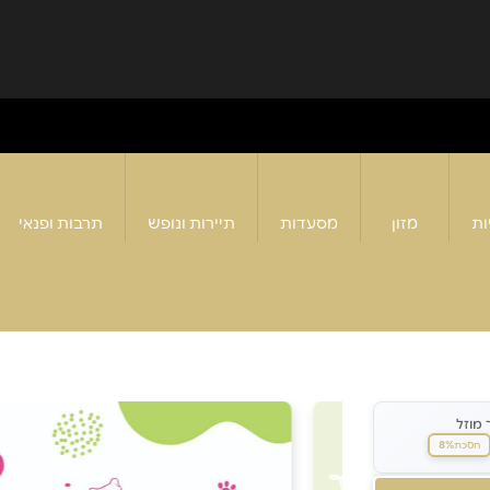
ות
מזון
מסעדות
תיירות ונופש
תרבות ופנאי
 מוזל
8%
חסכת