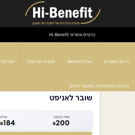
כרטיס אשראי Hi-Benefit
חדש במועדון
Benefit Time
שופינג וצרכנות
אטרקצי
דף הבית
>
שובר לאניפט
הנחות אוטומטיות במעמד החיוב
שובר לאניפט
שווי הטבה
מחיר
184
200
₪
₪