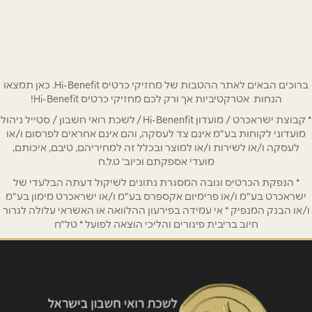
שם מלא
*
טלפון
*
ברוכים הבאים לאתר ההטבות של מחזיקי כרטיס Hi-Benefit. כאן תמצאו
הנחות אטרקטיביות אך ורק לכם מחזיקי כרטיס Hi-Benefit!
אימייל
*
* קבוצת ישראכרט / מועדון Hi-Benenfit / לשכת רואי חשבון / סטייל ניהול
מועדוני לקוחות בע"מ אינם צד לעסקה, והם אינם אחראים לפרסום ו/או
לעסקה ו/או לשירות ו/או למוצר ובכלל זה למחיריהם, טיבם, איכותם,
נושא
*
מועדי אספקתם וכיוב' ט.ל.ח
אנא חזרו אלי בקשר ל...
* הנפקת הכרטיס וגובה המסגרת נתונים לשיקול דעתה הבלעדי של
ישראכרט בע"מ ו/או פרימיום אקספרס בע"מ ו/או ישראכרט מימון בע"מ
הודעה
*
ו/או הבנק המנפיק * אי עמידה בפירעון ההלוואה או האשראי עלולה לגרור
חיוב בריבית פיגורים והליכי הוצאה לפועל * טל"ח