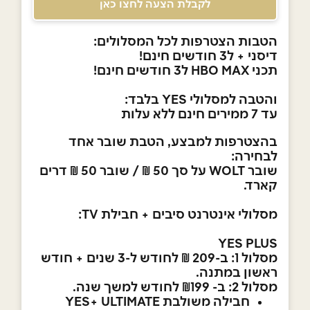
לקבלת הצעה לחצו כאן
הטבות הצטרפות לכל המסלולים:
דיסני +
ל3 חודשים חינם!
תכני HBO MAX ל3 חודשים חינם!
והטבה למסלולי YES בלבד:
עד 7 ממירים חינם ללא עלות
בהצטרפות למבצע, הטבת שובר אחד
לבחירה:
שובר WOLT על סך 50 ₪ / שובר 50 ₪ דרים
קארד.
מסלולי אינטרנט סיבים + חבילת TV:
YES PLUS
מסלול 1: ב-209 ₪ לחודש ל-3 שנים + חודש
ראשון במתנה.
מסלול 2: ב- ₪199 לחודש למשך שנה.
חבילה משולבת YES+ ULTIMATE