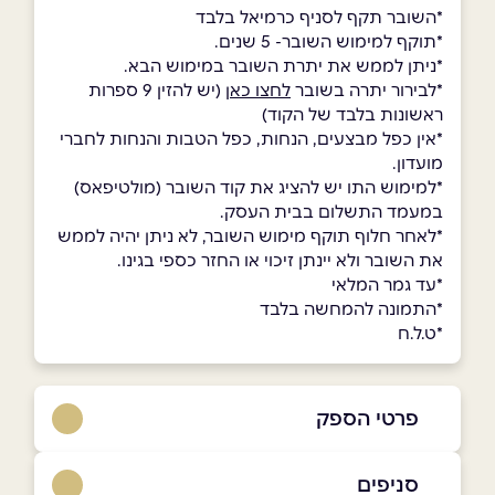
*השובר תקף לסניף כרמיאל בלבד
*תוקף למימוש השובר- 5 שנים.
*ניתן לממש את יתרת השובר במימוש הבא.
*לבירור יתרה בשובר
לחצו כאן
(יש להזין 9 ספרות
ראשונות בלבד של הקוד)
*אין כפל מבצעים, הנחות, כפל הטבות והנחות לחברי
מועדון.
*למימוש התו יש להציג את קוד השובר (מולטיפאס)
במעמד התשלום בבית העסק.
*לאחר חלוף תוקף מימוש השובר, לא ניתן יהיה לממש
את השובר ולא יינתן זיכוי או החזר כספי בגינו.
*עד גמר המלאי
*התמונה להמחשה בלבד
*ט.ל.ח
פרטי הספק
04-666-9749
סניפים