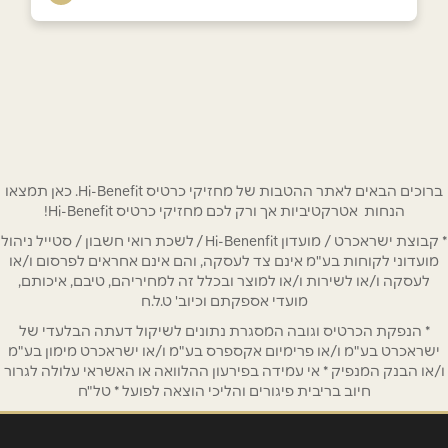
באתר
בפייסבוק
באינסטגרם
כרמיאל
החרושת 15
04-666-9749
שם מלא
*
טלפון
*
ברוכים הבאים לאתר ההטבות של מחזיקי כרטיס Hi-Benefit. כאן תמצאו
הנחות אטרקטיביות אך ורק לכם מחזיקי כרטיס Hi-Benefit!
* קבוצת ישראכרט / מועדון Hi-Benenfit / לשכת רואי חשבון / סטייל ניהול
אימייל
*
מועדוני לקוחות בע"מ אינם צד לעסקה, והם אינם אחראים לפרסום ו/או
לעסקה ו/או לשירות ו/או למוצר ובכלל זה למחיריהם, טיבם, איכותם,
מועדי אספקתם וכיוב' ט.ל.ח
נושא
*
* הנפקת הכרטיס וגובה המסגרת נתונים לשיקול דעתה הבלעדי של
אנא חזרו אלי בקשר ל...
ישראכרט בע"מ ו/או פרימיום אקספרס בע"מ ו/או ישראכרט מימון בע"מ
ו/או הבנק המנפיק * אי עמידה בפירעון ההלוואה או האשראי עלולה לגרור
חיוב בריבית פיגורים והליכי הוצאה לפועל * טל"ח
הודעה
*