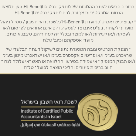
טלפון
*
ברוכים הבאים לאתר ההטבות של מחזיקי כרטיס Hi-Benefit. כאן תמצאו
הנחות אטרקטיביות אך ורק לכם מחזיקי כרטיס Hi-Benefit!
* קבוצת ישראכרט / מועדון Hi-Benenfit / לשכת רואי חשבון / סטייל ניהול
אימייל
*
מועדוני לקוחות בע"מ אינם צד לעסקה, והם אינם אחראים לפרסום ו/או
לעסקה ו/או לשירות ו/או למוצר ובכלל זה למחיריהם, טיבם, איכותם,
מועדי אספקתם וכיוב' ט.ל.ח
נושא
*
* הנפקת הכרטיס וגובה המסגרת נתונים לשיקול דעתה הבלעדי של
אנא חזרו אלי בקשר ל...
ישראכרט בע"מ ו/או פרימיום אקספרס בע"מ ו/או ישראכרט מימון בע"מ
ו/או הבנק המנפיק * אי עמידה בפירעון ההלוואה או האשראי עלולה לגרור
חיוב בריבית פיגורים והליכי הוצאה לפועל * טל"ח
הודעה
*
שליחה