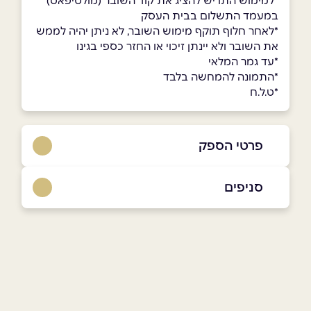
*למימוש התו יש להציג את קוד השובר (מולטיפאס)
במעמד התשלום בבית העסק
*לאחר חלוף תוקף מימוש השובר, לא ניתן יהיה לממש
את השובר ולא יינתן זיכוי או החזר כספי בגינו
*עד גמר המלאי
*התמונה להמחשה בלבד
*ט.ל.ח
פרטי הספק
050-3554764
סניפים
באתר
בפייסבוק
באינסטגרם
שילה
מלאכות המשכן 2
050-3554764
שם מלא
*