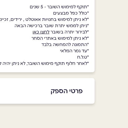
*תוקף למימוש השובר - 5 שנים
*כולל כפל מבצעים
*לא ניתן למימוש בחנויות אאוטלט , ירידים, זכיינים, במועדון הלקוחות NV CLUB, ברכישת 
*ניתן לממש יתרת שובר ברכישה הבאה
*לבירור יתרה בשובר
לחצו כאן
*לא ניתן למימוש באתרי הסחר
*התמונה להמחשה בלבד
*עד גמר המלאי
*ט.ל.ח
*לאחר חלוף תוקף מימוש השובר, לא ניתן יהיה למ
פרטי הספק
073-2111446
באתר
בפייסבוק
באינסטגרם