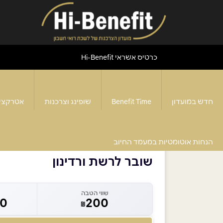
כרטיס אשראי Hi-Benefit
חדש במועדון
Benefit Time
שופינג וצרכנות
אטרקצי
דף הבית
>
שובר לרשת ורדינון
הנחות אוטומטיות במעמד החיוב
שובר לרשת ורדינון
שווי הטבה
60
200
₪