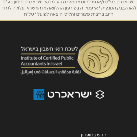
ישראכרט בע"מ ו/או פרימיום אקספרס בע"מ ו/או ישראכרט מימון בע"מ
הודעה
*
ו/או הבנק המנפיק * אי עמידה בפירעון ההלוואה או האשראי עלולה לגרור
חיוב בריבית פיגורים והליכי הוצאה לפועל * טל"ח
שליחה
חדש במועדון