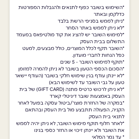
*השימוש בשובר כפוף לתנאים ולהגבלות המפורטות
כדלקמן ובאתר
*ניתן לממש בסניפי הרשת בלבד
*לא ניתן לממש באתר הסחר
*למימוש השובר יש להציג את קוד מולטיפאס במעמד
התשלום בבית העסק
*השובר תקף לכלל המוצרים, כולל מבצעים, למעט
כפל הנחות לחברי מועדון.
*תוקף למימוש השובר - 5 שנים
*הסכום הכספי הטעון בשובר לא ניתן להמרה למזומן
*לא יינתן עודף בגין שימוש חלקי בשובר (העודף יישאר
טעון על גבי השובר עד לשימוש הבא)
*לא ניתן לרכוש כרטיס מתנה (GIFT CARD) של בית
העסק באמצעות שובר דיגיטלי קארד
*במקרה של החזרת מוצר/ביטול עסקה בפועל לאחר
הקניה, הפעולה תתבצע מול בית העסק ובהתאם
לתנאי בית העסק
*לאחר חלוף תוקף מימוש השובר, לא ניתן יהיה לממש
את השובר ולא יינתן זיכוי או החזר כספי בגינו
* עד גמר המלאי