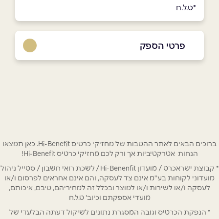
*ט.ל.ח
פרטי הספק
שם מלא
*
טלפון
*
ברוכים הבאים לאתר ההטבות של מחזיקי כרטיס Hi-Benefit. כאן תמצאו
הנחות אטרקטיביות אך ורק לכם מחזיקי כרטיס Hi-Benefit!
אימייל
*
* קבוצת ישראכרט / מועדון Hi-Benenfit / לשכת רואי חשבון / סטייל ניהול
מועדוני לקוחות בע"מ אינם צד לעסקה, והם אינם אחראים לפרסום ו/או
לעסקה ו/או לשירות ו/או למוצר ובכלל זה למחיריהם, טיבם, איכותם,
נושא
*
מועדי אספקתם וכיוב' ט.ל.ח
אנא חזרו אלי בקשר ל...
* הנפקת הכרטיס וגובה המסגרת נתונים לשיקול דעתה הבלעדי של