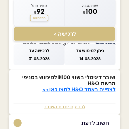
שווי הטבה
מחיר מוזל
92
100
₪
₪
8%
חסכת
לרכישה >
מחיר מוזל
— זכאות עד 5 שוברים לחודש קלנדרי
ניתן למימוש עד
לרכישה עד
31.08.2026
14.08.2028
שובר
דיגיטלי בשווי ₪100 למימוש בסניפי
הרשת H&O
לצפייה באתר
H&O
לחצו כאן>>
לבדיקת יתרת השובר
חשוב לדעת