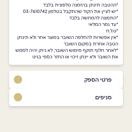
*ההטבה תינתן בהזמנה טלפונית בלבד
*יש לציין את הקוד שהתקבל בטלפון 03-7610742
*התמונה להמחשה בלבד
*עד גמר המלאי
*ט.ל.ח
*אין אפשרות להחלפה השובר במוצר אחר ולא תינתן
הטבה אחרת במקום השובר
*לאחר חלוף תוקף מימוש השובר, לא ניתן יהיה לממש
את השובר ולא יינתן זיכוי או החזר כספי בגינו
פרטי הספק
03-7622400
סניפים
באתר
בפייסבוק
באינסטגרם
תל אביב יפו
דרך מנחם בגין 82