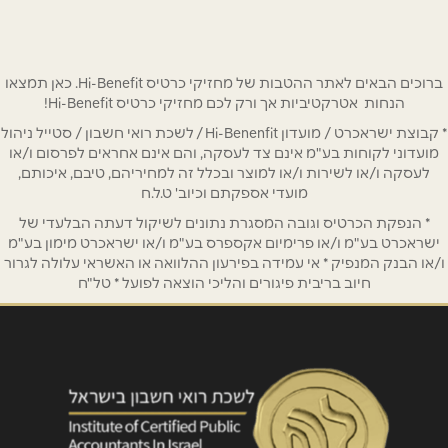
03-7610610
שם מלא
*
טלפון
*
ברוכים הבאים לאתר ההטבות של מחזיקי כרטיס Hi-Benefit. כאן תמצאו
הנחות אטרקטיביות אך ורק לכם מחזיקי כרטיס Hi-Benefit!
* קבוצת ישראכרט / מועדון Hi-Benenfit / לשכת רואי חשבון / סטייל ניהול
אימייל
*
מועדוני לקוחות בע"מ אינם צד לעסקה, והם אינם אחראים לפרסום ו/או
לעסקה ו/או לשירות ו/או למוצר ובכלל זה למחיריהם, טיבם, איכותם,
מועדי אספקתם וכיוב' ט.ל.ח
נושא
*
* הנפקת הכרטיס וגובה המסגרת נתונים לשיקול דעתה הבלעדי של
אנא חזרו אלי בקשר ל...
ישראכרט בע"מ ו/או פרימיום אקספרס בע"מ ו/או ישראכרט מימון בע"מ
ו/או הבנק המנפיק * אי עמידה בפירעון ההלוואה או האשראי עלולה לגרור
חיוב בריבית פיגורים והליכי הוצאה לפועל * טל"ח
הודעה
*
שליחה