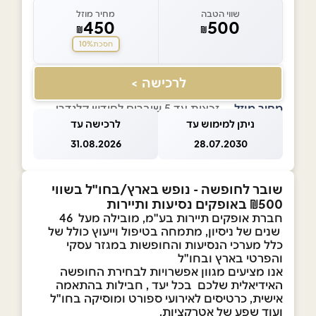
שווי הטבה
מחיר מוזל
450
500
₪
₪
10%
חסכת
לרכישה >
מחיר מוזל
— זכאות עד 5 שוברים לחודש קלנדרי
ניתן למימוש עד
לרכישה עד
31.08.2026
28.07.2030
שובר לחופשה - נופש בארץ/בחו"ל בשווי
₪500 באופקים נסיעות ותיירות
חברת אופקים תיירות בע"מ, מובילה מעל 46
שנים של ניסיון, מתמחה בטיפול וייעוץ כולל של
כלל מערכי הנסיעות והחופשות במגזר עסקי
והפרטי בארץ ובחו"ל
אנו מציעים מגוון אפשרויות לבחירת החופשה
האידיאלית שלכם בכל יעד , חבילות בהתאמה
אישית, כרטיסים לאירועי ספורט ומוסיקה בחו"ל
ועוד שפע של אטרקציות.