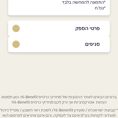
*התמונה להמחשה בלבד
*ט.ל.ח
פרטי הספק
073-2665555
סניפים
באתר
בפייסבוק
באינסטגרם
הוד השרון
רח׳ הרקון 2,
073-2665555
שם מלא
*
טלפון
*
ברוכים הבאים לאתר ההטבות של מחזיקי כרטיס Hi-Benefit. כאן תמצאו
הנחות אטרקטיביות אך ורק לכם מחזיקי כרטיס Hi-Benefit!
* קבוצת ישראכרט / מועדון Hi-Benenfit / לשכת רואי חשבון / סטייל ניהול
אימייל
*
מועדוני לקוחות בע"מ אינם צד לעסקה, והם אינם אחראים לפרסום ו/או