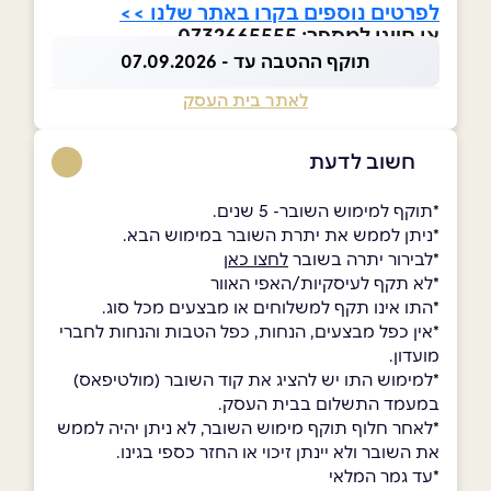
לפרטים נוספים בקרו באתר שלנו >>
או חייגו למספר: 0732665555
תוקף ההטבה עד - 07.09.2026
לאתר בית העסק
חשוב לדעת
*תוקף למימוש השובר- 5 שנים.
*ניתן לממש את יתרת השובר במימוש הבא.
*לבירור יתרה בשובר
לחצו כאן
*לא תקף לעיסקיות/האפי האוור
*התו אינו תקף למשלוחים או מבצעים מכל סוג.
*אין כפל מבצעים, הנחות, כפל הטבות והנחות לחברי
מועדון.
*למימוש התו יש להציג את קוד השובר (מולטיפאס)
במעמד התשלום בבית העסק.
*לאחר חלוף תוקף מימוש השובר, לא ניתן יהיה לממש
את השובר ולא יינתן זיכוי או החזר כספי בגינו.
*עד גמר המלאי